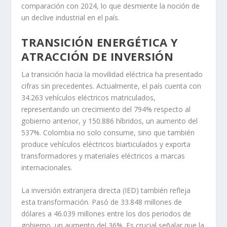
🔥 Lo más vendido en Temu
Toca para ver precios y ofertas →
EL SECTOR MANUFACTURERO
COMO MOTOR DE EMPLEO
El empleo en el sector manufacturero alcanzó en
diciembre de 2025 los 2,9 millones de ocupados, la cifra
más alta desde 2015 y un incremento del 21,5% en
comparación con 2024, lo que desmiente la noción de
un declive industrial en el país.
TRANSICIÓN ENERGÉTICA Y
ATRACCIÓN DE INVERSIÓN
La transición hacia la movilidad eléctrica ha presentado
cifras sin precedentes. Actualmente, el país cuenta con