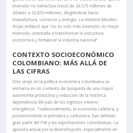
34.263 vehículos eléctricos matriculados,
representando un crecimiento del 794% respecto al
gobierno anterior, y 150.886 híbridos, un aumento del
537%. Colombia no solo consume, sino que también
produce vehículos eléctricos biarticulados y exporta
transformadores y materiales eléctricos a marcas
internacionales.
La inversión extranjera directa (IED) también refleja
esta transformación. Pasó de 33.848 millones de
dólares a 46.039 millones entre los dos periodos de
gobierno, un aumento del 36%. Es crucial señalar que la
inversión no extractiva creció de 26.575 millones de
dólares a 32.833 millones, dirigiéndose hacia
manufactura, comercio y energía. La ministra Morales
Rojas enfatizó que “no es solo más inversión, es mejor
inversión, orientada a transformar la estructura
económica y fortalecer la industria nacional”.
CONTEXTO SOCIOECONÓMICO