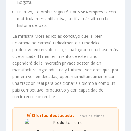
La economía popular, considerada la base del modelo,
recibió un apoyo significativo:
Más de 47.000 personas participaron en programas
de encadenamientos productivos, centros ZASCA,
ferias y comercializadoras agroindustriales.
Bancóldex desembolsó más de 8,5 billones de pesos
en créditos para más de 350.000 mipymes, con el
80% de los recursos dirigidos a regiones fuera de
Bogotá.
En 2025, Colombia registró 1.805.564 empresas con
matrícula mercantil activa, la cifra más alta en la
historia del país.
La ministra Morales Rojas concluyó que, si bien
Colombia no cambió radicalmente su modelo
productivo en un solo ciclo, sí ha logrado una base más