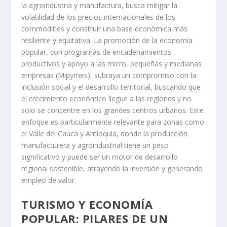
COLOMBIANO: MÁS ALLÁ DE
LAS CIFRAS
Este viraje en la política económica colombiana se
enmarca en un contexto de búsqueda de una mayor
autonomía productiva y reducción de la histórica
dependencia del país de los ingresos minero-
energéticos. Tradicionalmente, la economía cafetera, y
posteriormente la petrolera y carbonera, han definido
gran parte del PIB y las exportaciones colombianas. La
apuesta actual por la diversificación, especialmente en
la agroindustria y manufactura, busca mitigar la
volatilidad de los precios internacionales de los
commodities
y construir una base económica más
resiliente y equitativa. La promoción de la economía
popular, con programas de encadenamientos
productivos y apoyo a las micro, pequeñas y medianas
empresas (Mipymes), subraya un compromiso con la
inclusión social y el desarrollo territorial, buscando que