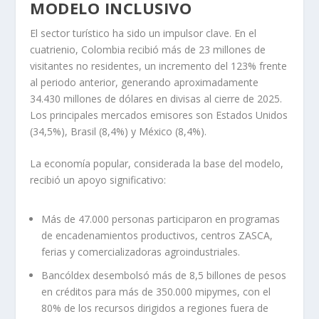
el crecimiento económico llegue a las regiones y no
solo se concentre en los grandes centros urbanos. Este
enfoque es particularmente relevante para zonas como
el Valle del Cauca y Antioquia, donde la producción
manufacturera y agroindustrial tiene un peso
significativo y puede ser un motor de desarrollo
regional sostenible, atrayendo la inversión y generando
empleo de valor.
TURISMO Y ECONOMÍA
POPULAR: PILARES DE UN
MODELO INCLUSIVO
El sector turístico ha sido un impulsor clave. En el
cuatrienio, Colombia recibió más de 23 millones de
visitantes no residentes, un incremento del 123% frente
al periodo anterior, generando aproximadamente
34.430 millones de dólares en divisas al cierre de 2025.
Los principales mercados emisores son Estados Unidos
(34,5%), Brasil (8,4%) y México (8,4%).