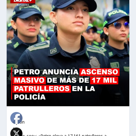
«`json
{
«titulo_seo»: «Petro eleva a 17.161 patrulleros a