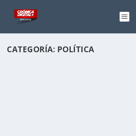
CATEGORÍA:
POLÍTICA
EDUCACIÓN SUPERIOR EN COLOMBIA:
¿RÉCORD DE COBERTURA O AJUSTE
METODOLÓGICO?
por
julianedo
|
Ago 7, 2026
|
Colombia
,
Política
|
0
Colombia reporta una cobertura histórica del 61,75% en
educación superior. Sin embargo, la metodología de
cálculo y el número de nuevos cupos generan…