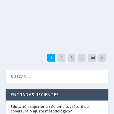
por
julianedo
|
Ago 7, 2026
|
Internacional
,
Política
|
0
La política exterior de Brasil atraviesa momentos de
alta tensión con Estados Unidos y Argentina. Lula da
Silva acusa a ambos gobiernos de intentar…
LEER MÁS
1
2
3
...
106
ENTRADAS RECIENTES
Educación superior en Colombia: ¿récord de
cobertura o ajuste metodológico?