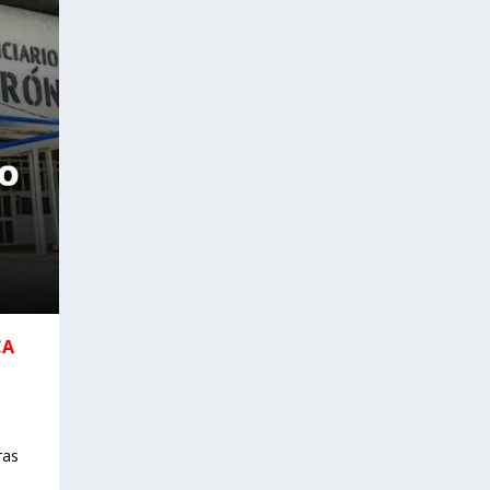
CA
ras