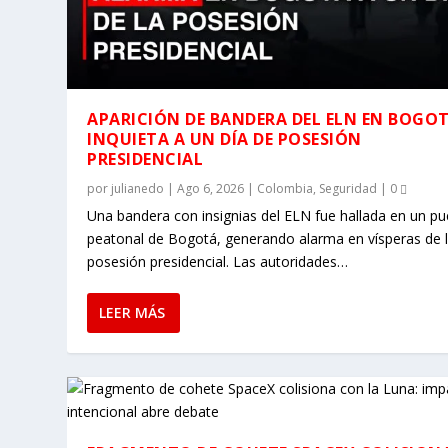
APARICIÓN DE BANDERA DEL ELN EN BOGO
INQUIETA A UN DÍA DE POSESIÓN
PRESIDENCIAL
por
julianedo
|
Ago 6, 2026
|
Colombia
,
Seguridad
|
0
Una bandera con insignias del ELN fue hallada en un p
peatonal de Bogotá, generando alarma en vísperas de 
posesión presidencial. Las autoridades…
LEER MÁS