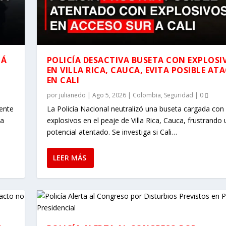
TÁ
POLICÍA DESACTIVA BUSETA CON EXPLOSI
EN VILLA RICA, CAUCA, EVITA POSIBLE AT
EN CALI
por
julianedo
|
Ago 5, 2026
|
Colombia
,
Seguridad
|
0
uente
La Policía Nacional neutralizó una buseta cargada con
la
explosivos en el peaje de Villa Rica, Cauca, frustrando 
potencial atentado. Se investiga si Cali…
LEER MÁS