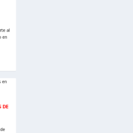
rte al
o en
 DE
 de