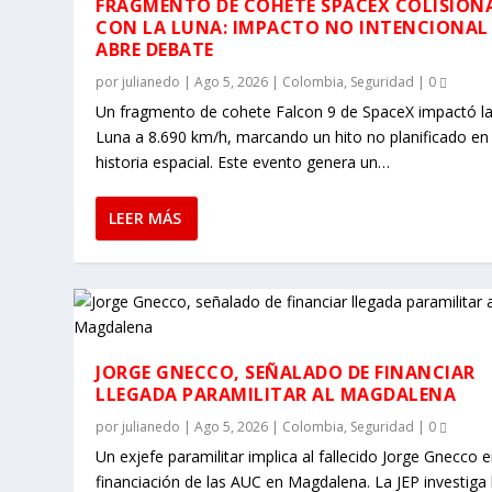
FRAGMENTO DE COHETE SPACEX COLISION
CON LA LUNA: IMPACTO NO INTENCIONAL
ABRE DEBATE
por
julianedo
|
Ago 5, 2026
|
Colombia
,
Seguridad
|
0
Un fragmento de cohete Falcon 9 de SpaceX impactó l
Luna a 8.690 km/h, marcando un hito no planificado en 
historia espacial. Este evento genera un…
LEER MÁS
JORGE GNECCO, SEÑALADO DE FINANCIAR
LLEGADA PARAMILITAR AL MAGDALENA
por
julianedo
|
Ago 5, 2026
|
Colombia
,
Seguridad
|
0
Un exjefe paramilitar implica al fallecido Jorge Gnecco e
financiación de las AUC en Magdalena. La JEP investiga 