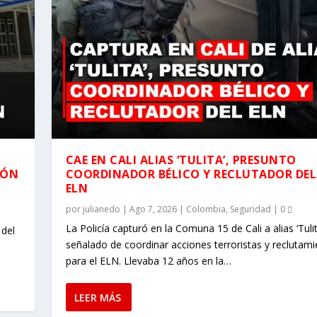
CAE EN CALI ALIAS ‘TULITA’, PRESUNTO
RÓN
COORDINADOR BÉLICO Y RECLUTADOR DEL
ELN
por
julianedo
|
Ago 7, 2026
|
Colombia
,
Seguridad
|
0
La Policía capturó en la Comuna 15 de Cali a alias ‘Tulit
 del
señalado de coordinar acciones terroristas y reclutam
para el ELN. Llevaba 12 años en la…
LEER MÁS