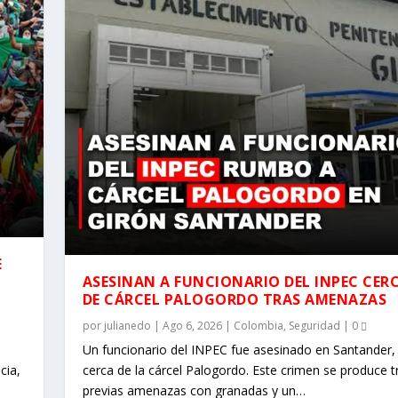
E
ASESINAN A FUNCIONARIO DEL INPEC CER
DE CÁRCEL PALOGORDO TRAS AMENAZAS
por
julianedo
|
Ago 6, 2026
|
Colombia
,
Seguridad
|
0
Un funcionario del INPEC fue asesinado en Santander,
cia,
cerca de la cárcel Palogordo. Este crimen se produce t
previas amenazas con granadas y un…