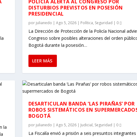
A
POLICÍA ALERTA AL CONGRESO POR
DISTURBIOS PREVISTOS EN POSESIÓN
PRESIDENCIAL
por
julianedo
|
Ago 5, 2026
|
Política
,
Seguridad
|
0
a
La Dirección de Protección de la Policía Nacional advie
la
Congreso sobre posibles alteraciones del orden públic
Bogotá durante la posesión…
LEER MÁS
DESARTICULAN BANDA ‘LAS PIRAÑAS’ POR
ROBOS SISTEMÁTICOS EN SUPERMERCADOS
BOGOTÁ
por
julianedo
|
Ago 5, 2026
|
Judicial
,
Seguridad
|
0
n la
La Fiscalía envió a prisión a seis presuntos integrantes
la