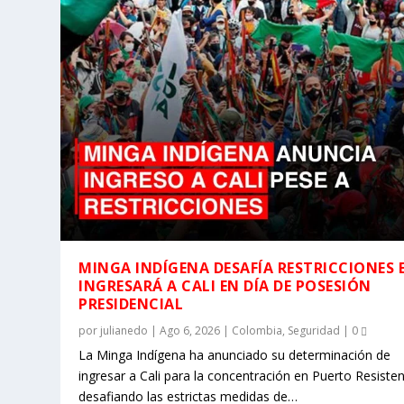
MINGA INDÍGENA DESAFÍA RESTRICCIONES 
INGRESARÁ A CALI EN DÍA DE POSESIÓN
PRESIDENCIAL
por
julianedo
|
Ago 6, 2026
|
Colombia
,
Seguridad
|
0
La Minga Indígena ha anunciado su determinación de
ingresar a Cali para la concentración en Puerto Resisten
desafiando las estrictas medidas de…