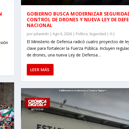
N
GOBIERNO BUSCA MODERNIZAR SEGURIDA
CONTROL DE DRONES Y NUEVA LEY DE DEF
NACIONAL
por
julianedo
|
Ago 6, 2026
|
Política
,
Seguridad
|
0
El Ministerio de Defensa radicó cuatro proyectos de le
esión
clave para fortalecer la Fuerza Pública. Incluyen regula
de drones, una nueva Ley de Defensa…
LEER MÁS