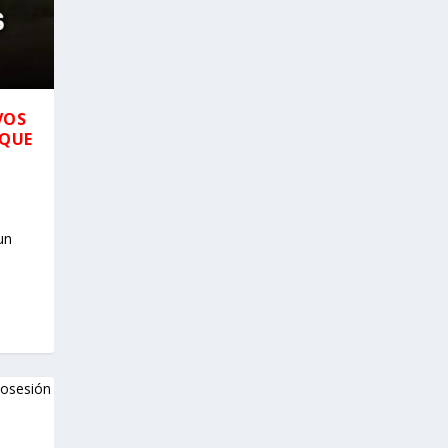
VOS
AQUE
un