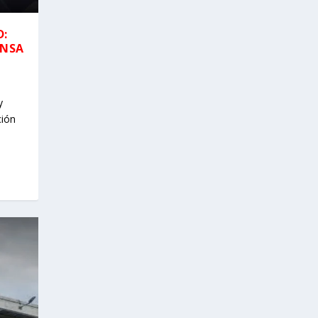
D:
ENSA
y
ción