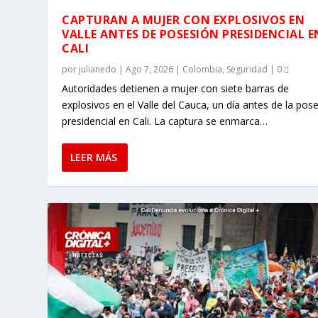
CAPTURAN A MUJER CON EXPLOSIVOS EN
VALLE ANTES DE POSESIÓN PRESIDENCIAL E
CALI
por
julianedo
|
Ago 7, 2026
|
Colombia
,
Seguridad
|
0
Autoridades detienen a mujer con siete barras de
explosivos en el Valle del Cauca, un día antes de la pos
presidencial en Cali. La captura se enmarca…
LEER MÁS