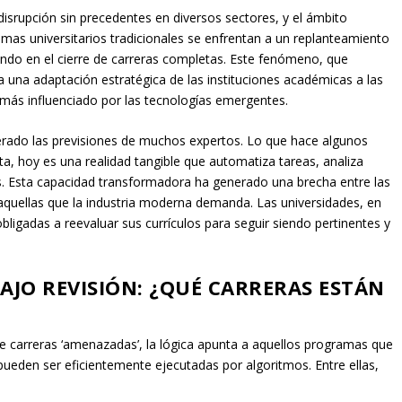
a disrupción sin precedentes en diversos sectores, y el ámbito
amas universitarios tradicionales se enfrentan a un replanteamiento
do en el cierre de carreras completas. Este fenómeno, que
a una adaptación estratégica de las instituciones académicas a las
más influenciado por las tecnologías emergentes.
perado las previsiones de muchos expertos. Lo que hace algunos
a, hoy es una realidad tangible que automatiza tareas, analiza
. Esta capacidad transformadora ha generado una brecha entre las
 aquellas que la industria moderna demanda. Las universidades, en
ligadas a reevaluar sus currículos para seguir siendo pertinentes y
JO REVISIÓN: ¿QUÉ CARRERAS ESTÁN
l de carreras ‘amenazadas’, la lógica apunta a aquellos programas que
 pueden ser eficientemente ejecutadas por algoritmos. Entre ellas,