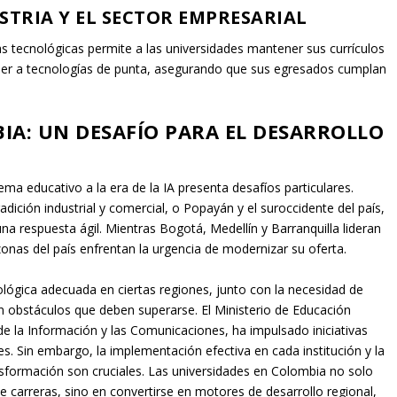
TRIA Y EL SECTOR EMPRESARIAL
s tecnológicas permite a las universidades mantener sus currículos
ceder a tecnologías de punta, asegurando que sus egresados cumplan
IA: UN DESAFÍO PARA EL DESARROLLO
ema educativo a la era de la IA presenta desafíos particulares.
adición industrial y comercial, o Popayán y el suroccidente del país,
una respuesta ágil. Mientras Bogotá, Medellín y Barranquilla lideran
onas del país enfrentan la urgencia de modernizar su oferta.
cnológica adecuada en ciertas regiones, junto con la necesidad de
on obstáculos que deben superarse. El Ministerio de Educación
de la Información y las Comunicaciones, ha impulsado iniciativas
es. Sin embargo, la implementación efectiva en cada institución y la
nsformación son cruciales. Las universidades en Colombia no solo
de carreras, sino en convertirse en motores de desarrollo regional,