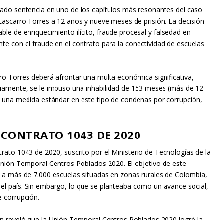
ado sentencia en uno de los capítulos más resonantes del caso
ascarro Torres a 12 años y nueve meses de prisión. La decisión
sable de enriquecimiento ilícito, fraude procesal y falsedad en
te con el fraude en el contrato para la conectividad de escuelas
rro Torres deberá afrontar una multa económica significativa,
amente, se le impuso una inhabilidad de 153 meses (más de 12
, una medida estándar en este tipo de condenas por corrupción,
 CONTRATO 1043 DE 2020
trato 1043 de 2020, suscrito por el Ministerio de Tecnologías de la
Unión Temporal Centros Poblados 2020. El objetivo de este
t a más de 7.000 escuelas situadas en zonas rurales de Colombia,
 en el país. Sin embargo, lo que se planteaba como un avance social,
 corrupción.
ción reveló que la Unión Temporal Centros Poblados 2020 logró la