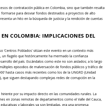
ocesos de contratación pública en Colombia, sino que también resalta
n formarse para desviar fondos destinados a proyectos de alto
esenta un hito en la búsqueda de justicia y la rendición de cuentas
EN COLOMBIA: IMPLICACIONES DEL
caso ‘Centros Poblados’ sitúan este evento en un contexto más
a, un flagelo que históricamente ha mermado la confianza
desarrollo del país. Escándalos como este no son aislados; a lo largo
últiples episodios de malversación de fondos públicos y tráfico de
.000’ hasta casos más recientes como los de la UNGRD (Unidad
s), que siguen destapando complejas redes de corrupción en la
 hiriente por su impacto directo en las comunidades rurales. La
óvenes en zonas remotas de departamentos como el Valle del Cauca,
educativas y laborales ya son limitadas, era una promesa