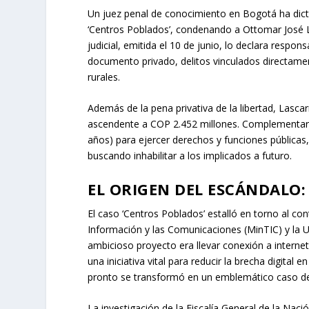
Un juez penal de conocimiento en Bogotá ha dict
‘Centros Poblados’, condenando a Ottomar José L
judicial, emitida el 10 de junio, lo declara respon
documento privado, delitos vinculados directamen
rurales.
Además de la pena privativa de la libertad, Lasca
ascendente a COP 2.452 millones. Complementari
años) para ejercer derechos y funciones públicas
buscando inhabilitar a los implicados a futuro.
EL ORIGEN DEL ESCÁNDALO:
El caso ‘Centros Poblados’ estalló en torno al con
Información y las Comunicaciones (MinTIC) y la 
ambicioso proyecto era llevar conexión a interne
una iniciativa vital para reducir la brecha digital
pronto se transformó en un emblemático caso de
La investigación de la Fiscalía General de la Na