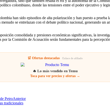
resa sueca Saab, valorada en más de 16,5 billones de pesos, fue pres
érea Colombiana. El propio presidente Petro destacó la necesidad de mod
icio.
 público y críticas por parte de sectores de la oposición y analistas. L
 frente a otras necesidades. Además, la transparencia del proceso de se
ombia
envergadura, sino que también resalta el rol y la autonomía de la Comis
político colombiano, donde las tensiones entre el poder ejecutivo y legis
lombia han sido episodios de alta polarización y han puesto a prueba la
 a menudo se entrelazan con el debate político nacional, generando un am
oposición consolidada y presiones económicas significativas, la invest
as por la Comisión de Acusación serán fundamentales para la percepción