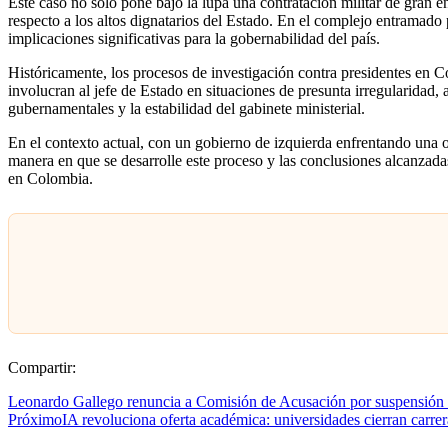
El Contexto de la Compra y la Oposición
La anunciada adquisición de 17 aviones de combate Gripen de la emp
inversión histórica para renovar la flota de aeronaves de la Fuerza A
obsoletos, como los Kfir, algunos de ellos con más de 40 años de serv
Sin embargo, desde su anuncio, el proceso ha sido objeto de escrutinio
económicos, generó interrogantes sobre la prioridad de esta inversión
finalmente escaló a una investigación formal en el Congreso.
Relevancia Institucional y Política en Col
Este caso no solo pone bajo la lupa una contratación militar de gran 
respecto a los altos dignatarios del Estado. En el complejo entramado 
implicaciones significativas para la gobernabilidad del país.
Históricamente, los procesos de investigación contra presidentes en Co
involucran al jefe de Estado en situaciones de presunta irregularidad,
gubernamentales y la estabilidad del gabinete ministerial.
En el contexto actual, con un gobierno de izquierda enfrentando una 
manera en que se desarrolle este proceso y las conclusiones alcanzad
en Colombia.