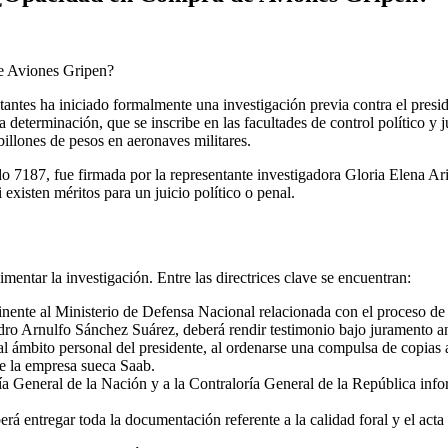
tes ha iniciado formalmente una investigación previa contra el presid
determinación, que se inscribe en las facultades de control político y j
billones de pesos en aeronaves militares.
o 7187, fue firmada por la representante investigadora Gloria Elena Ariz
existen méritos para un juicio político o penal.
mentar la investigación. Entre las directrices clave se encuentran:
inente al Ministerio de Defensa Nacional relacionada con el proceso de
ro Arnulfo Sánchez Suárez, deberá rendir testimonio bajo juramento an
l ámbito personal del presidente, al ordenarse una compulsa de copias a
de la empresa sueca Saab.
ría General de la Nación y a la Contraloría General de la República inf
á entregar toda la documentación referente a la calidad foral y el acta