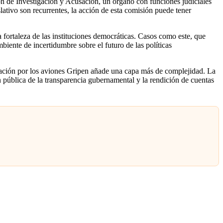
entada por el Gobierno Nacional en noviembre de 2025 como una
ernizar la capacidad de defensa del país y reemplazar aviones
a magnitud del costo, en un país con apremiantes problemas sociales y
lección y negociación con Saab ha sido motivo de debate, lo que
ión de Investigación y Acusación, un órgano con funciones judiciales
lativo son recurrentes, la acción de esta comisión puede tener
 fortaleza de las instituciones democráticas. Casos como este, que
biente de incertidumbre sobre el futuro de las políticas
igación por los aviones Gripen añade una capa más de complejidad. La
 pública de la transparencia gubernamental y la rendición de cuentas