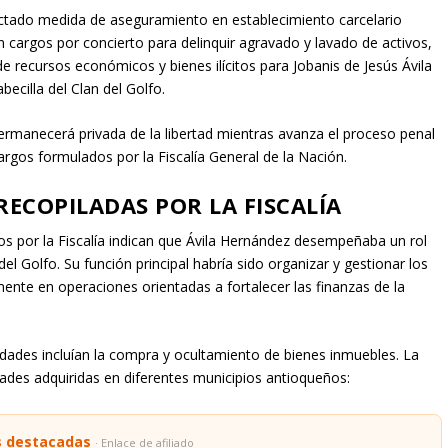
dictado medida de aseguramiento en establecimiento carcelario
n cargos por concierto para delinquir agravado y lavado de activos,
e recursos económicos y bienes ilícitos para Jobanis de Jesús Ávila
becilla del Clan del Golfo.
permanecerá privada de la libertad mientras avanza el proceso penal
argos formulados por la Fiscalía General de la Nación.
RECOPILADAS POR LA FISCALÍA
s por la Fiscalía indican que Ávila Hernández desempeñaba un rol
 del Golfo. Su función principal habría sido organizar y gestionar los
mente en operaciones orientadas a fortalecer las finanzas de la
idades incluían la compra y ocultamiento de bienes inmuebles. La
edades adquiridas en diferentes municipios antioqueños:
s destacadas
· Enlace de afiliado