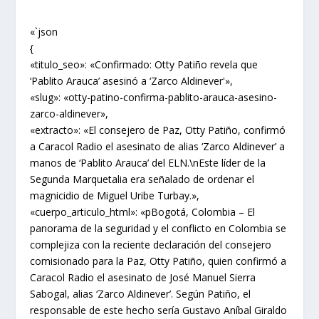
«`json
{
«titulo_seo»: «Confirmado: Otty Patiño revela que
‘Pablito Arauca’ asesinó a ‘Zarco Aldinever'»,
«slug»: «otty-patino-confirma-pablito-arauca-asesino-
zarco-aldinever»,
«extracto»: «El consejero de Paz, Otty Patiño, confirmó
a Caracol Radio el asesinato de alias ‘Zarco Aldinever’ a
manos de ‘Pablito Arauca’ del ELN.\nEste líder de la
Segunda Marquetalia era señalado de ordenar el
magnicidio de Miguel Uribe Turbay.»,
«cuerpo_articulo_html»: «pBogotá, Colombia – El
panorama de la seguridad y el conflicto en Colombia se
complejiza con la reciente declaración del consejero
comisionado para la Paz, Otty Patiño, quien confirmó a
Caracol Radio el asesinato de José Manuel Sierra
Sabogal, alias ‘Zarco Aldinever’. Según Patiño, el
responsable de este hecho sería Gustavo Aníbal Giraldo