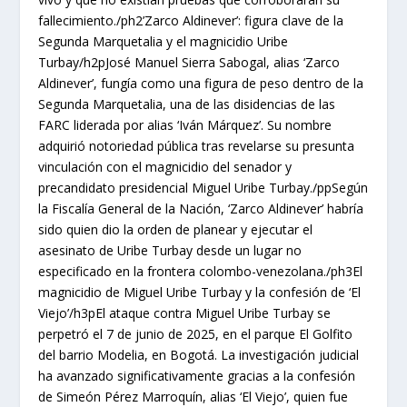
fallecimiento./ph2’Zarco Aldinever’: figura clave de la
Segunda Marquetalia y el magnicidio Uribe
Turbay/h2pJosé Manuel Sierra Sabogal, alias ‘Zarco
Aldinever’, fungía como una figura de peso dentro de la
Segunda Marquetalia, una de las disidencias de las
FARC liderada por alias ‘Iván Márquez’. Su nombre
adquirió notoriedad pública tras revelarse su presunta
vinculación con el magnicidio del senador y
precandidato presidencial Miguel Uribe Turbay./ppSegún
la Fiscalía General de la Nación, ‘Zarco Aldinever’ habría
sido quien dio la orden de planear y ejecutar el
asesinato de Uribe Turbay desde un lugar no
especificado en la frontera colombo-venezolana./ph3El
magnicidio de Miguel Uribe Turbay y la confesión de ‘El
Viejo’/h3pEl ataque contra Miguel Uribe Turbay se
perpetró el 7 de junio de 2025, en el parque El Golfito
del barrio Modelia, en Bogotá. La investigación judicial
ha avanzado significativamente gracias a la confesión
de Simeón Pérez Marroquín, alias ‘El Viejo’, quien fue