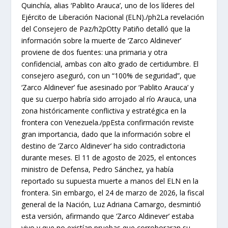
Quinchía, alias ‘Pablito Arauca’, uno de los líderes del
Ejército de Liberación Nacional (ELN)./ph2La revelación
del Consejero de Paz/h2pOtty Patiño detalló que la
información sobre la muerte de ‘Zarco Aldinever’
proviene de dos fuentes: una primaria y otra
confidencial, ambas con alto grado de certidumbre. El
consejero aseguró, con un “100% de seguridad”, que
‘Zarco Aldinever’ fue asesinado por ‘Pablito Arauca’ y
que su cuerpo habría sido arrojado al río Arauca, una
zona históricamente conflictiva y estratégica en la
frontera con Venezuela./ppEsta confirmación reviste
gran importancia, dado que la información sobre el
destino de ‘Zarco Aldinever’ ha sido contradictoria
durante meses. El 11 de agosto de 2025, el entonces
ministro de Defensa, Pedro Sánchez, ya había
reportado su supuesta muerte a manos del ELN en la
frontera. Sin embargo, el 24 de marzo de 2026, la fiscal
general de la Nación, Luz Adriana Camargo, desmintió
esta versión, afirmando que ‘Zarco Aldinever’ estaba
vivo y que no existían pruebas que corroboraran su