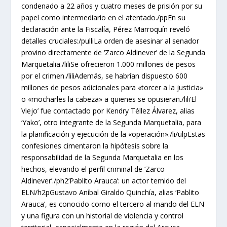
condenado a 22 años y cuatro meses de prisión por su
papel como intermediario en el atentado./ppEn su
declaración ante la Fiscalía, Pérez Marroquín reveló
detalles cruciales:/pulliLa orden de asesinar al senador
provino directamente de ‘Zarco Aldinever’ de la Segunda
Marquetalia./liliSe ofrecieron 1.000 millones de pesos
por el crimen./liliAdemás, se habrían dispuesto 600
millones de pesos adicionales para «torcer a la justicia»
o «mocharles la cabeza» a quienes se opusieran./lili’El
Viejo’ fue contactado por Kendry Téllez Álvarez, alias
‘Yako’, otro integrante de la Segunda Marquetalia, para
la planificación y ejecución de la «operación»./li/ulpEstas
confesiones cimentaron la hipótesis sobre la
responsabilidad de la Segunda Marquetalia en los
hechos, elevando el perfil criminal de ‘Zarco
Aldinever’./ph2’Pablito Arauca’: un actor temido del
ELN/h2pGustavo Aníbal Giraldo Quinchía, alias ‘Pablito
Arauca’, es conocido como el tercero al mando del ELN
y una figura con un historial de violencia y control