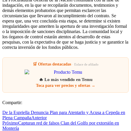
indagación, en la que se recopilarán documentos, testimonios y
demás elementos probatorios que permitan esclarecer las
circunstancias que llevaron al incumplimiento del contrato. Se
espera que, una vez concluida esta etapa, se determine si existen
irregularidades que ameriten la apertura de una investigación formal
o la imposición de sanciones disciplinarias. La comunidad local y
los órganos de control estarán atentos al desarrollo de estas
pesquisas, con la expectativa de que se haga justicia y se garantice la
correcta inversión de los fondos públicos.
🛒 Ofertas destacadas
· Enlace de afiliado
🔥 Lo más vendido en Temu
Toca para ver precios y ofertas →
Compartir:
De la Espriella Denuncia Plan para Atentarlo y Acusa a Cepeda en
Plena Campaña
Anterior
Próximo
Capturan red de falsos Clan del Golfo por extorsión en
Montería