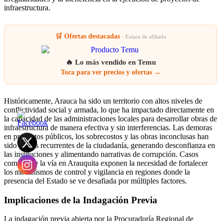
infraestructura.
🛒 Ofertas destacadas
· Enlace de afiliado
🔥 Lo más vendido en Temu
Toca para ver precios y ofertas →
Históricamente, Arauca ha sido un territorio con altos niveles de
conflictividad social y armada, lo que ha impactado directamente en
la capacidad de las administraciones locales para desarrollar obras de
infraestructura de manera efectiva y sin interferencias. Las demoras
en proyectos públicos, los sobrecostos y las obras inconclusas han
sido quejas recurrentes de la ciudadanía, generando desconfianza en
las instituciones y alimentando narrativas de corrupción. Casos
como el de la vía en Arauquita exponen la necesidad de fortalecer
los mecanismos de control y vigilancia en regiones donde la
presencia del Estado se ve desafiada por múltiples factores.
Implicaciones de la Indagación Previa
La indagación previa abierta por la Procuraduría Regional de