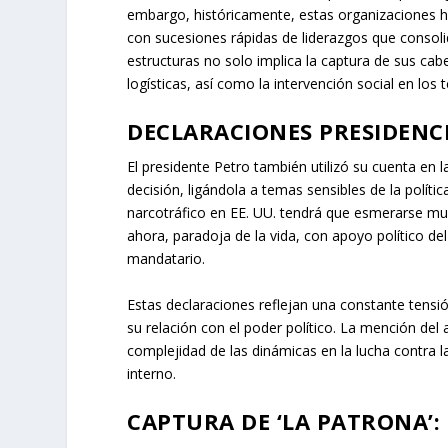
más de una mezcla o sustancia conteniendo cocaí
estadounidense. Esta acusación evidencia la dimen
CONTEXTO REGIONAL Y LA I
El Clan del Golfo, organización resultante de la 
posterior reorganización de estructuras criminal
para el narcotráfico, como Chocó, Antioquia, Bol
cultivos ilícitos y corredores para el tráfico de dro
intimidación y la cooptación de economías locale
La eventual extradición de ‘Chiquito Malo’ podrí
embargo, históricamente, estas organizaciones h
con sucesiones rápidas de liderazgos que consolida
estructuras no solo implica la captura de sus cabe
logísticas, así como la intervención social en los
DECLARACIONES PRESIDENCI
El presidente Petro también utilizó su cuenta en l
decisión, ligándola a temas sensibles de la polít