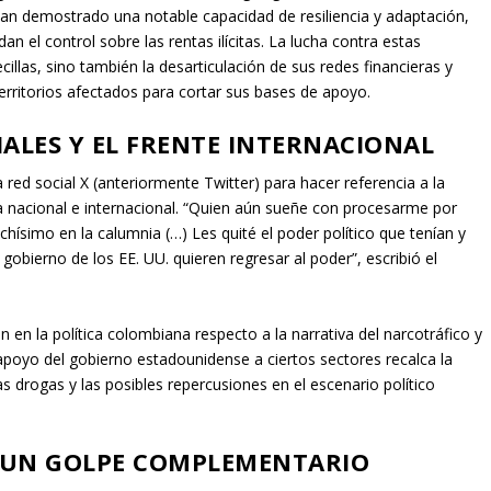
na, a bordo de una embarcación sujeta a la jurisdicción
sión transnacional de sus actividades delictivas.
NFLUENCIA DEL CLAN DEL GOLFO
desmovilización de las Autodefensas Unidas de Colombia (AUC) y la
es, mantiene una fuerte presencia en departamentos estratégicos
ívar, Córdoba –regiones que históricamente han sido epicentros de
gas. Su control territorial se ejerce a través de la violencia, la
s.
a generar reacomodos dentro del organigrama del Clan del Golfo. Sin
an demostrado una notable capacidad de resiliencia y adaptación,
n el control sobre las rentas ilícitas. La lucha contra estas
cillas, sino también la desarticulación de sus redes financieras y
 territorios afectados para cortar sus bases de apoyo.
ALES Y EL FRENTE INTERNACIONAL
a red social X (anteriormente Twitter) para hacer referencia a la
ica nacional e internacional. “Quien aún sueñe con procesarme por