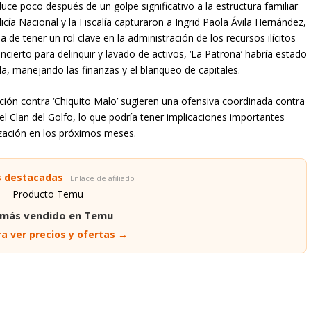
ísimo en la calumnia (…) Les quité el poder político que tenían y
 gobierno de los EE. UU. quieren regresar al poder”, escribió el
 en la política colombiana respecto a la narrativa del narcotráfico y
 apoyo del gobierno estadounidense a ciertos sectores recalca la
s drogas y las posibles repercusiones en el escenario político
: UN GOLPE COMPLEMENTARIO
uce poco después de un golpe significativo a la estructura familiar
licía Nacional y la Fiscalía capturaron a Ingrid Paola Ávila Hernández,
a de tener un rol clave en la administración de los recursos ilícitos
oncierto para delinquir y lavado de activos, ‘La Patrona’ habría estado
a, manejando las finanzas y el blanqueo de capitales.
ición contra ‘Chiquito Malo’ sugieren una ofensiva coordinada contra
del Clan del Golfo, lo que podría tener implicaciones importantes