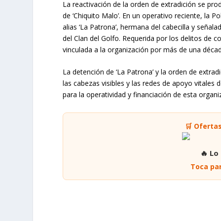
narcotráfico en EE. UU. tendrá que esmerarse much
ahora, paradoja de la vida, con apoyo político del
mandatario.
Estas declaraciones reflejan una constante tensión
su relación con el poder político. La mención del
complejidad de las dinámicas en la lucha contra la
interno.
CAPTURA DE ‘LA PATRONA’
La reactivación de la orden de extradición se prod
de ‘Chiquito Malo’. En un operativo reciente, la Po
alias ‘La Patrona’, hermana del cabecilla y señalad
del Clan del Golfo. Requerida por los delitos de c
vinculada a la organización por más de una décad
La detención de ‘La Patrona’ y la orden de extrad
las cabezas visibles y las redes de apoyo vitales 