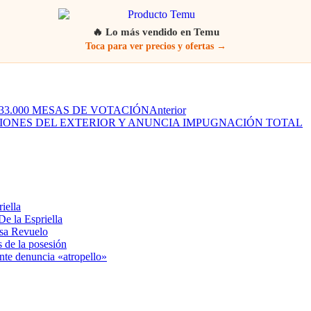
🔥 Lo más vendido en Temu
Toca para ver precios y ofertas →
3.000 MESAS DE VOTACIÓN
Anterior
IONES DEL EXTERIOR Y ANUNCIA IMPUGNACIÓN TOTAL
iella
e la Espriella
usa Revuelo
s de la posesión
ente denuncia «atropello»