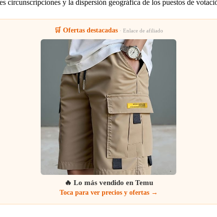
s circunscripciones y la dispersión geográfica de los puestos de votaci
🛒 Ofertas destacadas
· Enlace de afiliado
🔥 Lo más vendido en Temu
Toca para ver precios y ofertas →