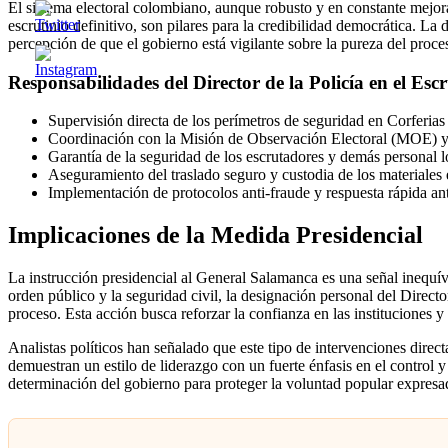
El sistema electoral colombiano, aunque robusto y en constante mejora, 
escrutinio definitivo, son pilares para la credibilidad democrática. La
percepción de que el gobierno está vigilante sobre la pureza del proce
Responsabilidades del Director de la Policía en el Escr
Supervisión directa de los perímetros de seguridad en Corferia
Coordinación con la Misión de Observación Electoral (MOE) y 
Garantía de la seguridad de los escrutadores y demás personal lo
Aseguramiento del traslado seguro y custodia de los materiales e
Implementación de protocolos anti-fraude y respuesta rápida ant
Implicaciones de la Medida Presidencial
La instrucción presidencial al General Salamanca es una señal inequívoc
orden público y la seguridad civil, la designación personal del Direct
proceso. Esta acción busca reforzar la confianza en las instituciones y
Analistas políticos han señalado que este tipo de intervenciones dire
demuestran un estilo de liderazgo con un fuerte énfasis en el control y 
determinación del gobierno para proteger la voluntad popular expresad