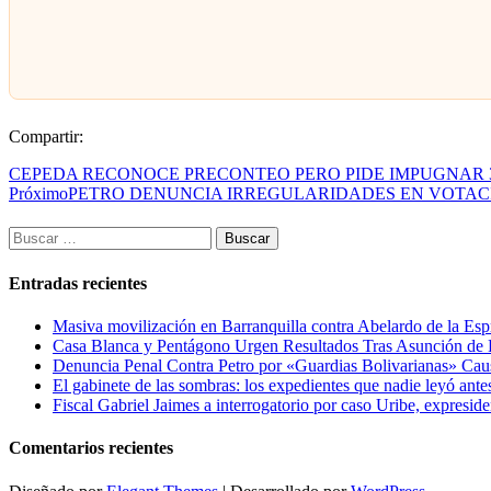
Compartir:
CEPEDA RECONOCE PRECONTEO PERO PIDE IMPUGNAR 3
Próximo
PETRO DENUNCIA IRREGULARIDADES EN VOTAC
Buscar:
Entradas recientes
Masiva movilización en Barranquilla contra Abelardo de la Espr
Casa Blanca y Pentágono Urgen Resultados Tras Asunción de D
Denuncia Penal Contra Petro por «Guardias Bolivarianas» Ca
El gabinete de las sombras: los expedientes que nadie leyó ante
Fiscal Gabriel Jaimes a interrogatorio por caso Uribe, expresid
Comentarios recientes