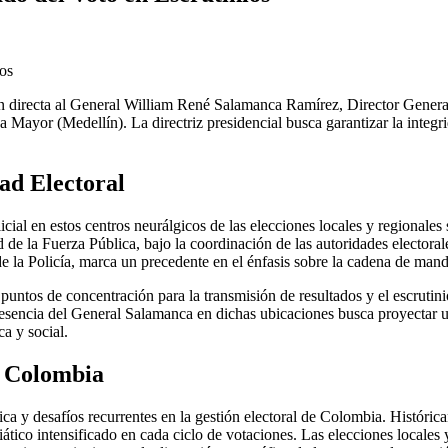
 directa al General William René Salamanca Ramírez, Director General
a Mayor (Medellín). La directriz presidencial busca garantizar la integr
ad Electoral
al en estos centros neurálgicos de las elecciones locales y regionales 
d de la Fuerza Pública, bajo la coordinación de las autoridades electoral
de la Policía, marca un precedente en el énfasis sobre la cadena de mando
puntos de concentración para la transmisión de resultados y el escrutin
 presencia del General Salamanca en dichas ubicaciones busca proyectar
ca y social.
n Colombia
ca y desafíos recurrentes en la gestión electoral de Colombia. Históric
diático intensificado en cada ciclo de votaciones. Las elecciones locale