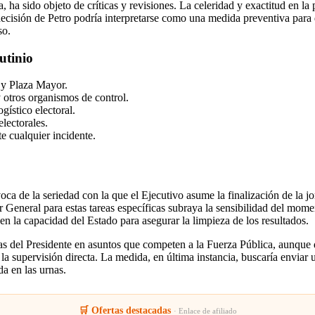
ha sido objeto de críticas y revisiones. La celeridad y exactitud en la 
 decisión de Petro podría interpretarse como una medida preventiva para d
so.
utinio
s y Plaza Mayor.
otros organismos de control.
gístico electoral.
lectorales.
e cualquier incidente.
a de la seriedad con la que el Ejecutivo asume la finalización de la jor
or General para estas tareas específicas subraya la sensibilidad del mom
 en la capacidad del Estado para asegurar la limpieza de los resultados.
ctas del Presidente en asuntos que competen a la Fuerza Pública, aunque
la supervisión directa. La medida, en última instancia, buscaría enviar u
a en las urnas.
🛒 Ofertas destacadas
· Enlace de afiliado