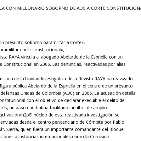
 con presunto soborno paramilitar a Corte»,
aramilitar-corte-constitucional»,
vista RAYA vincula al abogado Abelardo de la Espriella con un
 Constitucional en 2006. Las denuncias, reactivadas por alias
dística de la Unidad Investigativa de la Revista RAYA ha reavivado
igura pública Abelardo de la Espriella en el centro de un presunto
odefensas Unidas de Colombia (AUC) en 2006. La acusación detalla
nstitucional con el objetivo de declarar exequible el delito de
ares, un paso que habría facilitado indultos de amplio
eactivación/h2pEl núcleo de esta reactivada investigación se
enviadas desde el centro penitenciario de Cómbita por Pablo
tá”. Sierra, quien fuera un importante comandante del Bloque
caciones a instancias internacionales como la Comisión