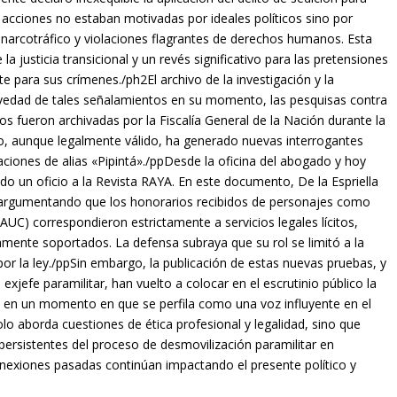
acciones no estaban motivadas por ideales políticos sino por
l narcotráfico y violaciones flagrantes de derechos humanos. Esta
 la justicia transicional y un revés significativo para las pretensiones
 para sus crímenes./ph2El archivo de la investigación y la
ravedad de tales señalamientos en su momento, las pesquisas contra
os fueron archivadas por la Fiscalía General de la Nación durante la
vo, aunque legalmente válido, ha generado nuevas interrogantes
laciones de alias «Pipintá»./ppDesde la oficina del abogado y hoy
ido un oficio a la Revista RAYA. En este documento, De la Espriella
, argumentando que los honorarios recibidos de personajes como
AUC) correspondieron estrictamente a servicios legales lícitos,
amente soportados. La defensa subraya que su rol se limitó a la
or la ley./ppSin embargo, la publicación de estas nuevas pruebas, y
exjefe paramilitar, han vuelto a colocar en el escrutinio público la
nte en un momento en que se perfila como una voz influyente en el
lo aborda cuestiones de ética profesional y legalidad, sino que
persistentes del proceso de desmovilización paramilitar en
onexiones pasadas continúan impactando el presente político y