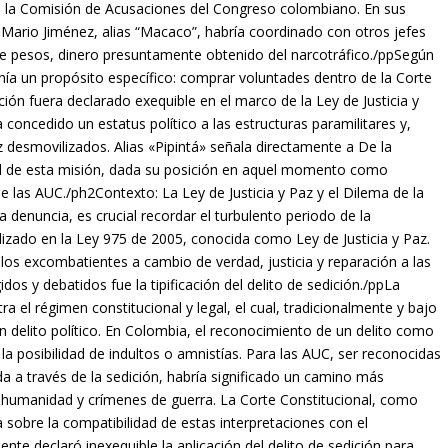
 la Comisión de Acusaciones del Congreso colombiano. En sus
s Mario Jiménez, alias “Macaco”, habría coordinado con otros jefes
s de pesos, dinero presuntamente obtenido del narcotráfico./ppSegún
tenía un propósito específico: comprar voluntades dentro de la Corte
ción fuera declarado exequible en el marco de la Ley de Justicia y
 concedido un estatus político a las estructuras paramilitares y,
desmovilizados. Alias «Pipintá» señala directamente a De la
pal de esta misión, dada su posición en aquel momento como
las AUC./ph2Contexto: La Ley de Justicia y Paz y el Dilema de la
denuncia, es crucial recordar el turbulento periodo de la
lizado en la Ley 975 de 2005, conocida como Ley de Justicia y Paz.
de los excombatientes a cambio de verdad, justicia y reparación a las
os y debatidos fue la tipificación del delito de sedición./ppLa
a el régimen constitucional y legal, el cual, tradicionalmente y bajo
n delito político. En Colombia, el reconocimiento de un delito como
la posibilidad de indultos o amnistías. Para las AUC, ser reconocidas
a a través de la sedición, habría significado un camino más
a humanidad y crímenes de guerra. La Corte Constitucional, como
a sobre la compatibilidad de estas interpretaciones con el
nte declaró inexequible la aplicación del delito de sedición para