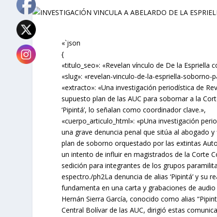
«`json
{
«titulo_seo»: «Revelan vínculo de De la Espriella
«slug»: «revelan-vinculo-de-la-espriella-soborno-p
«extracto»: «Una investigación periodística de Re
supuesto plan de las AUC para sobornar a la Corte
‘Pipintá’, lo señalan como coordinador clave.»,
«cuerpo_articulo_html»: «pUna investigación perio
una grave denuncia penal que sitúa al abogado y f
plan de soborno orquestado por las extintas Aut
un intento de influir en magistrados de la Corte Co
sedición para integrantes de los grupos paramilit
espectro./ph2La denuncia de alias ‘Pipintá’ y su r
fundamenta en una carta y grabaciones de audio 
Hernán Sierra García, conocido como alias “Pipin
Central Bolívar de las AUC, dirigió estas comuni