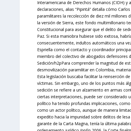
Interamericana de Derechos Humanos (CIDH) y a
declaraciones, alias “Pipintá” detalla cómo Carlo
paramilitares la recolección de diez mil millone
la versión de Sierra, este fondo multimillonario 
Constitucional para asegurar que el delito de sedi
Paz. Si esta maniobra hubiese sido exitosa, habría
consecuentemente, indultos automáticos una vez 
Espriella como el contacto y coordinador princi
miembro del colectivo de abogados defensores de 
Sedición/h2pPara comprender la magnitud de esta 
desmovilización paramilitar en Colombia, materia
Esta legislación buscaba facilitar la reinserción 
víctimas. Sin embargo, uno de los puntos más álgid
sedición se refiere a un alzamiento en armas contr
ciertas interpretaciones, puede ser considerado u
político ha tenido profundas implicaciones, como 
como un actor político, aunque de manera limitad
expedito hacia la impunidad sobre delitos de les
garante de la Carta Magna, tenía la última palabr
ordenamiento jurídico./ppEn 2006, la Corte finalme