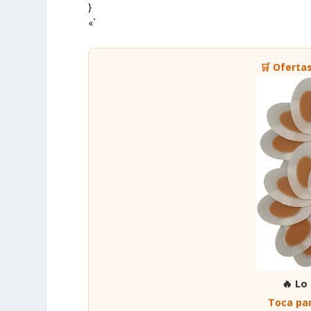
}
«`
🛒 Oferta
🔥 Lo
Toca par