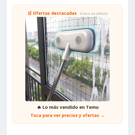
limitado severamente el acceso a bienes básicos,
infraestructuras y libertad de movimiento. Esto ha
creado una dependencia humanitaria crónica y ha
exacerbado las condiciones de vida, especialmente
para los niños, quienes representan una gran parte de
la población de la Franja. La reciente escalada de
hostilidades, desencadenada tras los ataques del 7 de
octubre de 2023, ha llevado esta crisis a niveles sin
precedentes, desvelando la vulnerabilidad extrema de la
población infantil y la fragilidad de cualquier esperanza
de normalización en la región.
🛒 Ofertas destacadas
· Enlace de afiliado
🔥 Lo más vendido en Temu
Toca para ver precios y ofertas →