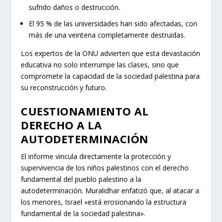
INFRAESTRUCTURA ESENCIAL
PARA NIÑOS
Uno de los aspectos más graves detallados por el
informe es la destrucción sistemática de la
infraestructura vital para la supervivencia y el desarrollo
infantil. Escuelas, universidades, hospitales y orfanatos
han sido objetivos de la ofensiva militar. Los datos
citados por la Comisión son contundentes:
El 97 % de los centros educativos de Gaza han
sufrido daños o destrucción.
El 95 % de las universidades han sido afectadas, con
más de una veintena completamente destruidas.
Los expertos de la ONU advierten que esta devastación
educativa no solo interrumpe las clases, sino que
compromete la capacidad de la sociedad palestina para
su reconstrucción y futuro.