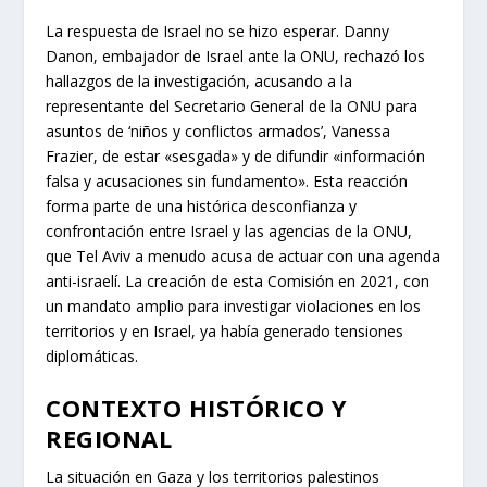
CUESTIONAMIENTO AL
DERECHO A LA
AUTODETERMINACIÓN
El informe vincula directamente la protección y
supervivencia de los niños palestinos con el derecho
fundamental del pueblo palestino a la
autodeterminación. Muralidhar enfatizó que, al atacar a
los menores, Israel «está erosionando la estructura
fundamental de la sociedad palestina».
La respuesta de Israel no se hizo esperar. Danny
Danon, embajador de Israel ante la ONU, rechazó los
hallazgos de la investigación, acusando a la
representante del Secretario General de la ONU para
asuntos de ‘niños y conflictos armados’, Vanessa
Frazier, de estar «sesgada» y de difundir «información
falsa y acusaciones sin fundamento». Esta reacción
forma parte de una histórica desconfianza y