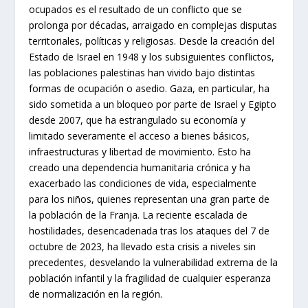
confrontación entre Israel y las agencias de la ONU,
que Tel Aviv a menudo acusa de actuar con una agenda
anti-israelí. La creación de esta Comisión en 2021, con
un mandato amplio para investigar violaciones en los
territorios y en Israel, ya había generado tensiones
diplomáticas.
CONTEXTO HISTÓRICO Y
REGIONAL
La situación en Gaza y los territorios palestinos
ocupados es el resultado de un conflicto que se
prolonga por décadas, arraigado en complejas disputas
territoriales, políticas y religiosas. Desde la creación del
Estado de Israel en 1948 y los subsiguientes conflictos,
las poblaciones palestinas han vivido bajo distintas
formas de ocupación o asedio. Gaza, en particular, ha
sido sometida a un bloqueo por parte de Israel y Egipto
desde 2007, que ha estrangulado su economía y