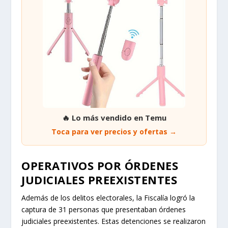
Toca para ver precios y ofertas →
OPERATIVOS POR ÓRDENES
JUDICIALES PREEXISTENTES
Además de los delitos electorales, la Fiscalía logró la
captura de 31 personas que presentaban órdenes
judiciales preexistentes. Estas detenciones se realizaron
estratégicamente en puestos de votación o durante
controles de seguridad perimetrales implementados
para la jornada. Los requerimientos judiciales
abarcaban un amplio espectro de delitos, incluyendo:
Homicidio
Secuestro
Extorsión
Delitos sexuales