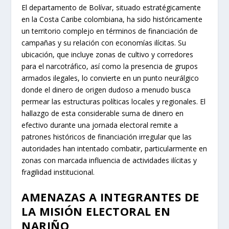
patrones históricos de financiación irregular que las
autoridades han intentado combatir, particularmente en
zonas con marcada influencia de actividades ilícitas y
fragilidad institucional.
AMENAZAS A INTEGRANTES DE
LA MISIÓN ELECTORAL EN
NARIÑO
La jornada también ha sido matizada por reportes de
amenazas contra el personal logístico. La Fiscalía se
encuentra verificando información sobre una presunta
intimidación ejercida por integrantes de una estructura
armada ilegal contra jurados de votación en Ricaurte,
Nariño. Este departamento, fronterizo con Ecuador y
con una fuerte presencia de economías ilegales como
el narcotráfico, ha sufrido históricamente la cooptación
y el amedrentamiento de actores armados en los
procesos electorales. Las autoridades han coordinado