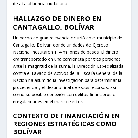
Nación ha asumido la investigación para determinar la
procedencia y el destino final de estos recursos, así
como su posible conexión con delitos financieros o
irregularidades en el marco electoral.
CONTEXTO DE FINANCIACIÓN EN
REGIONES ESTRATÉGICAS COMO
BOLÍVAR
El departamento de Bolívar, situado estratégicamente
en la Costa Caribe colombiana, ha sido históricamente
un territorio complejo en términos de financiación de
campañas y su relación con economías ilícitas. Su
ubicación, que incluye zonas de cultivo y corredores
para el narcotráfico, así como la presencia de grupos
armados ilegales, lo convierte en un punto neurálgico
donde el dinero de origen dudoso a menudo busca
permear las estructuras políticas locales y regionales. El
hallazgo de esta considerable suma de dinero en
efectivo durante una jornada electoral remite a