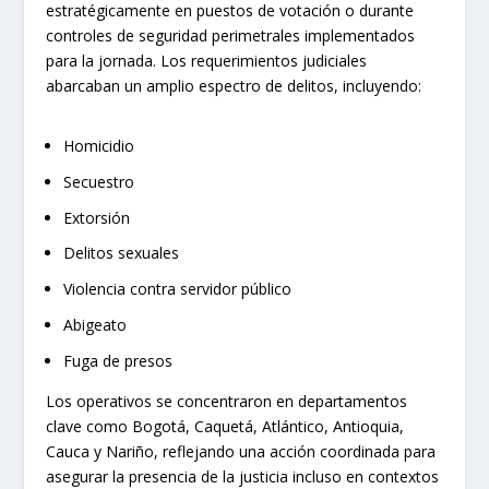
Violencia contra servidor público
Abigeato
Fuga de presos
Los operativos se concentraron en departamentos
clave como Bogotá, Caquetá, Atlántico, Antioquia,
Cauca y Nariño, reflejando una acción coordinada para
asegurar la presencia de la justicia incluso en contextos
de alta afluencia ciudadana.
HALLAZGO DE DINERO EN
CANTAGALLO, BOLÍVAR
Un hecho de gran relevancia ocurrió en el municipio de
Cantagallo, Bolívar, donde unidades del Ejército
Nacional incautaron 114 millones de pesos. El dinero
era transportado en una camioneta por tres personas.
Ante la magnitud de la suma, la Dirección Especializada
contra el Lavado de Activos de la Fiscalía General de la