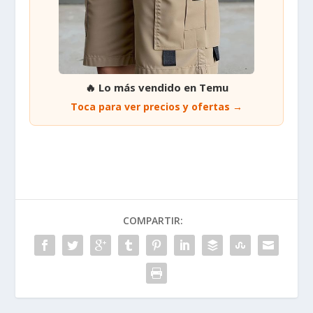
Impacto en Estrecho de
De la Espriella y Cepeda:
Ormuz
Reposiciones Millonarias
por Votos Ponen en
ANTERIOR
Debate Financiación
Electoral
ENTRADAS RECIENTES
Despertadores humanos: El ingenioso método para
madrugar antes de la alarma
Microsoft eleva precios globales de Xbox por
impacto de costos de IA
Aparición de bandera del ELN en Bogotá inquieta a
un día de posesión presidencial