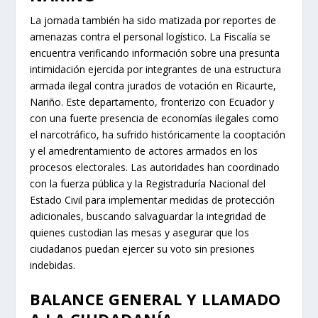
con la fuerza pública y la Registraduría Nacional del
Estado Civil para implementar medidas de protección
adicionales, buscando salvaguardar la integridad de
quienes custodian las mesas y asegurar que los
ciudadanos puedan ejercer su voto sin presiones
indebidas.
BALANCE GENERAL Y LLAMADO
A LA CIUDADANÍA
La Fiscalía General de la Nación ha reiterado su
compromiso con la transparencia electoral y ha puesto
a disposición canales para que la ciudadanía denuncie
cualquier hecho que pueda constituir un delito electoral.
La entidad continúa monitoreando el desarrollo de la
jornada, reafirmando su presencia y capacidad de
respuesta ante cualquier eventualidad que pueda
afectar la pureza del proceso democrático.