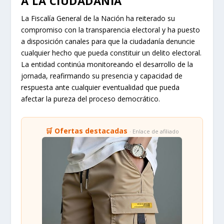
🛒 Ofertas destacadas
· Enlace de afiliado
🔥 Lo más vendido en Temu
Toca para ver precios y ofertas →
COMPARTIR:
PRÓXIMO
China Redobla su
Transición Energética Tras