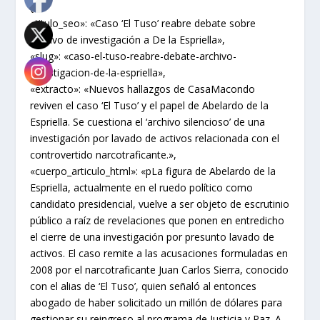
{
«titulo_seo»: «Caso ‘El Tuso’ reabre debate sobre
archivo de investigación a De la Espriella»,
«slug»: «caso-el-tuso-reabre-debate-archivo-
investigacion-de-la-espriella»,
«extracto»: «Nuevos hallazgos de CasaMacondo
reviven el caso ‘El Tuso’ y el papel de Abelardo de la
Espriella. Se cuestiona el ‘archivo silencioso’ de una
investigación por lavado de activos relacionada con el
controvertido narcotraficante.»,
«cuerpo_articulo_html»: «pLa figura de Abelardo de la
Espriella, actualmente en el ruedo político como
candidato presidencial, vuelve a ser objeto de escrutinio
público a raíz de revelaciones que ponen en entredicho
el cierre de una investigación por presunto lavado de
activos. El caso remite a las acusaciones formuladas en
2008 por el narcotraficante Juan Carlos Sierra, conocido
con el alias de ‘El Tuso’, quien señaló al entonces
abogado de haber solicitado un millón de dólares para
gestionar su reingreso al programa de Justicia y Paz. A