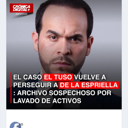
«`json