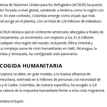
gencia de Naciones Unidas para los Refugiados (ACNUR) ha puesto
ento forzado a nivel global, señalando a América como la región con
ión. En este contexto, Colombia emerge como el país que más
nal acoge en el planeta, con un total de 2,8 millones de individuos.
 ACNUR destaca que el continente americano albergaba a finales de
rzosamente, un incremento con respecto a los 21,9 millones
 cualquier otra región del mundo, incluyendo África Oriental y
 La compleja suma de crisis humanitarias en Haití, Nicaragua, la
lombia y Venezuela, ha configurado este panorama.
ACOGIDA HUMANITARIA
ceptora se debe, en gran medida, a la masiva afluencia de
enezolana, estimada en 6 millones de personas con necesidad de
a y el Caribe. Colombia, de manera específica, ha acogido a 2,8
la cabeza de la respuesta humanitaria frente a esta crisis migratoria.
zolana incluyen: