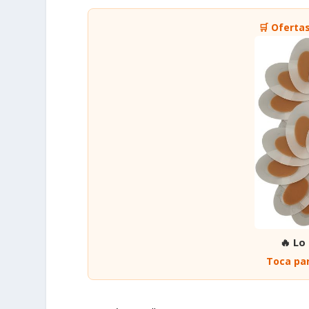
🛒 Oferta
🔥 Lo
Toca par