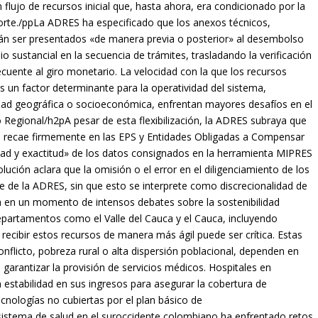
flujo de recursos inicial que, hasta ahora, era condicionado por la
rte./ppLa ADRES ha especificado que los anexos técnicos,
án ser presentados «de manera previa o posterior» al desembolso
io sustancial en la secuencia de trámites, trasladando la verificación
uente al giro monetario. La velocidad con la que los recursos
es un factor determinante para la operatividad del sistema,
idad geográfica o socioeconómica, enfrentan mayores desafíos en el
 Regional/h2pA pesar de esta flexibilización, la ADRES subraya que
da recae firmemente en las EPS y Entidades Obligadas a Compensar
lidad y exactitud» de los datos consignados en la herramienta MIPRES
lución aclara que la omisión o el error en el diligenciamiento de los
te de la ADRES, sin que esto se interprete como discrecionalidad de
a en un momento de intensos debates sobre la sostenibilidad
epartamentos como el Valle del Cauca y el Cauca, incluyendo
recibir estos recursos de manera más ágil puede ser crítica. Estas
flicto, pobreza rural o alta dispersión poblacional, dependen en
 garantizar la provisión de servicios médicos. Hospitales en
n estabilidad en sus ingresos para asegurar la cobertura de
cnologías no cubiertas por el plan básico de
l sistema de salud en el suroccidente colombiano ha enfrentado retos