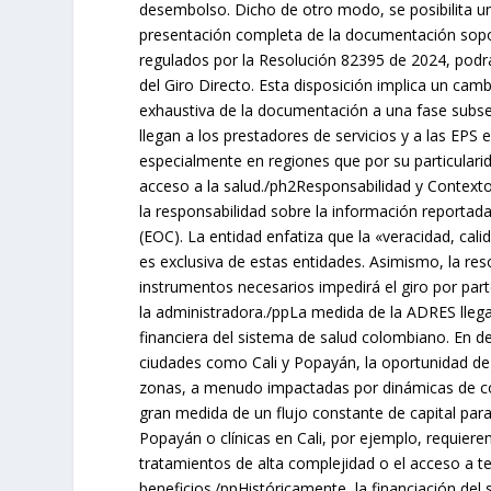
desembolso. Dicho de otro modo, se posibilita un 
presentación completa de la documentación sopo
regulados por la Resolución 82395 de 2024, podr
del Giro Directo. Esta disposición implica un camb
exhaustiva de la documentación a una fase subsec
llegan a los prestadores de servicios y a las EPS 
especialmente en regiones que por su particular
acceso a la salud./ph2Responsabilidad y Contexto
la responsabilidad sobre la información reporta
(EOC). La entidad enfatiza que la «veracidad, ca
es exclusiva de estas entidades. Asimismo, la reso
instrumentos necesarios impedirá el giro por par
la administradora./ppLa medida de la ADRES lleg
financiera del sistema de salud colombiano. En d
ciudades como Cali y Popayán, la oportunidad de 
zonas, a menudo impactadas por dinámicas de con
gran medida de un flujo constante de capital para
Popayán o clínicas en Cali, por ejemplo, requiere
tratamientos de alta complejidad o el acceso a te
beneficios./ppHistóricamente, la financiación de