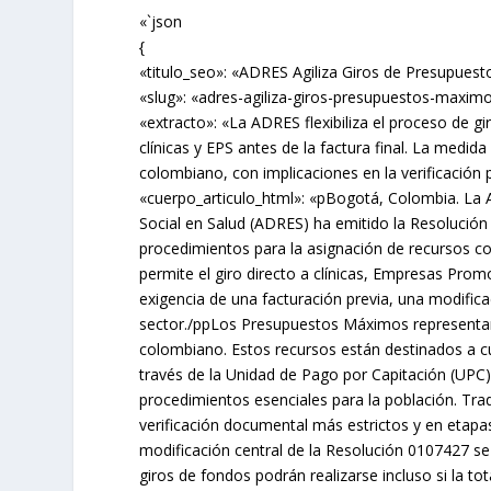
«`json
{
«titulo_seo»: «ADRES Agiliza Giros de Presupuest
«slug»: «adres-agiliza-giros-presupuestos-maximo
«extracto»: «La ADRES flexibiliza el proceso de
clínicas y EPS antes de la factura final. La medida
colombiano, con implicaciones en la verificación p
«cuerpo_articulo_html»: «pBogotá, Colombia. La 
Social en Salud (ADRES) ha emitido la Resolución
procedimientos para la asignación de recursos 
permite el giro directo a clínicas, Empresas Prom
exigencia de una facturación previa, una modifica
sector./ppLos Presupuestos Máximos representan u
colombiano. Estos recursos están destinados a cu
través de la Unidad de Pago por Capitación (UP
procedimientos esenciales para la población. Tr
verificación documental más estrictos y en etapa
modificación central de la Resolución 0107427 se
giros de fondos podrán realizarse incluso si la to