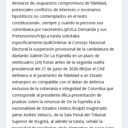
derivarse de «supuestos compromisos de fidelidad,
potenciales conflictos de intereses o escenarios
hipotéticos no contemplados en el texto
constitucional», siempre y cuando la persona sea
colombiana por nacimiento./ph3La Demanda y sus
Pretensiones/h3pLa tutela solicitaba
específicamente:/pulliOrdenar al Consejo Nacional
Electoral la suspensión provisional de la candidatura de
Abelardo Gabriel De La Espriella en un plazo de
veinticuatro (24) horas antes de la segunda vuelta
presidencial del 21 de junio de 2026./liliQue el CNE
definiera si el juramento de fidelidad a un Estado
extranjero es compatible con el deber de defensa
exclusiva de la soberanía e integridad de Colombia que
corresponde al presidente./liliLa presentación de
pruebas sobre la renuncia de De la Espriella a la
nacionalidad de Estados Unidos./li/ulpEl magistrado
Jaime Andrés Velasco, de la Sala Penal del Tribunal
Superior de Bogotá, al admitir la tutela, señaló la
necesidad de recolectar «más elementos de juicio para