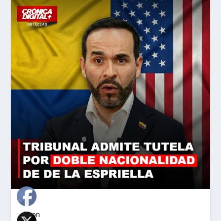
«`json