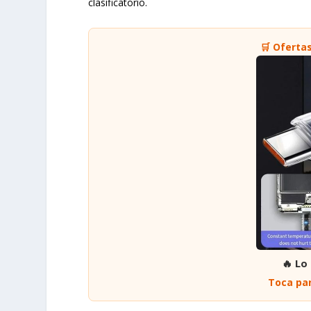
clasificatorio.
🛒 Oferta
🔥 Lo
Toca par