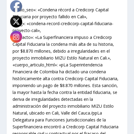
{
«titulo_seo»: «Condena récord a Credicorp Capital
Fiduciaria por proyecto fallido en Cali»,
«slug»: «condena-record-credicorp-capital-fiduciaria-
proyecto-cali»,
«extracto»: «La Superfinanciera impuso a Credicorp
Capital Fiduciaria la condena más alta de su historia,
por $8.870 millones, debido a irregularidades en el
proyecto inmobiliario MIZU Estilo Natural en Cali.»,
«cuerpo_articulo_html»: «pLa Superintendencia
Financiera de Colombia ha dictado una condena
históricamente alta contra Credicorp Capital Fiduciaria,
imponiendo un pago de $8.870 millones. Esta sanción,
la mayor hasta la fecha contra la entidad fiduciaria, se
deriva de irregularidades detectadas en la
administración del proyecto inmobiliario MIZU Estilo
Natural, ubicado en Cali, Valle del Cauca./ppLa
Delegatura para Funciones Jurisdiccionales de la
Superfinanciera encontró a Credicorp Capital Fiduciaria
responsable civil y contractual por el fracaso del