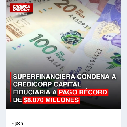
«`json