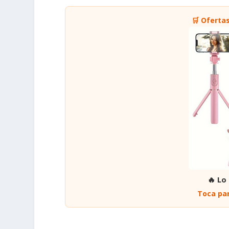
🛒 Oferta
🔥 Lo
Toca par