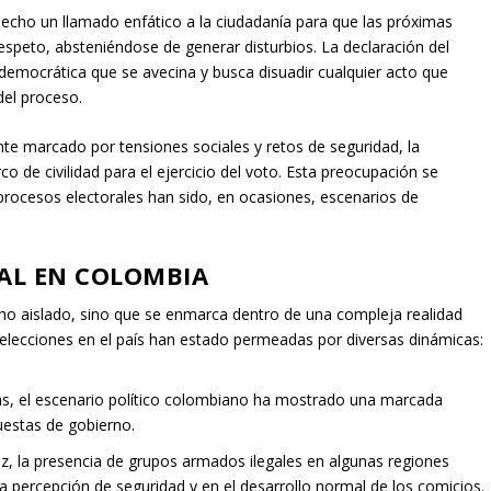
 hecho un llamado enfático a la ciudadanía para que las próximas
espeto, absteniéndose de generar disturbios. La declaración del
democrática que se avecina y busca disuadir cualquier acto que
del proceso.
te marcado por tensiones sociales y retos de seguridad, la
o de civilidad para el ejercicio del voto. Esta preocupación se
s procesos electorales han sido, en ocasiones, escenarios de
IAL EN COLOMBIA
cho aislado, sino que se enmarca dentro de una compleja realidad
s elecciones en el país han estado permeadas por diversas dinámicas:
s, el escenario político colombiano ha mostrado una marcada
uestas de gobierno.
z, la presencia de grupos armados ilegales en algunas regiones
la percepción de seguridad y en el desarrollo normal de los comicios.