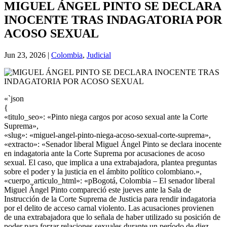
MIGUEL ÁNGEL PINTO SE DECLARA
INOCENTE TRAS INDAGATORIA POR
ACOSO SEXUAL
Jun 23, 2026
|
Colombia
,
Judicial
«`json
{
«titulo_seo»: «Pinto niega cargos por acoso sexual ante la Corte
Suprema»,
«slug»: «miguel-angel-pinto-niega-acoso-sexual-corte-suprema»,
«extracto»: «Senador liberal Miguel Ángel Pinto se declara inocente
en indagatoria ante la Corte Suprema por acusaciones de acoso
sexual. El caso, que implica a una extrabajadora, plantea preguntas
sobre el poder y la justicia en el ámbito político colombiano.»,
«cuerpo_articulo_html»: «pBogotá, Colombia – El senador liberal
Miguel Ángel Pinto compareció este jueves ante la Sala de
Instrucción de la Corte Suprema de Justicia para rendir indagatoria
por el delito de acceso carnal violento. Las acusaciones provienen
de una extrabajadora que lo señala de haber utilizado su posición de
poder para forzar relaciones sexuales durante un período de diez