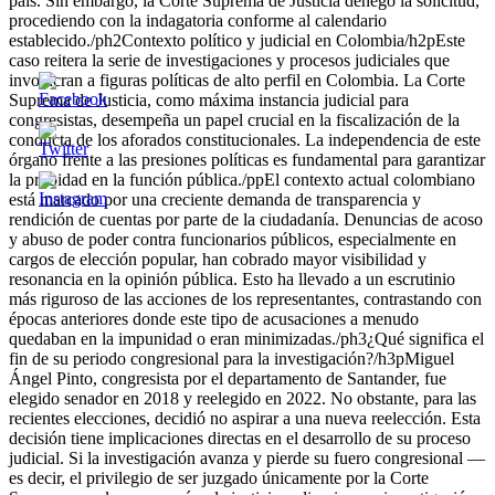
país. Sin embargo, la Corte Suprema de Justicia denegó la solicitud,
procediendo con la indagatoria conforme al calendario
establecido./ph2Contexto político y judicial en Colombia/h2pEste
caso reitera la serie de investigaciones y procesos judiciales que
involucran a figuras políticas de alto perfil en Colombia. La Corte
Suprema de Justicia, como máxima instancia judicial para
congresistas, desempeña un papel crucial en la fiscalización de la
conducta de los aforados constitucionales. La independencia de este
órgano frente a las presiones políticas es fundamental para garantizar
la probidad en la función pública./ppEl contexto actual colombiano
está marcado por una creciente demanda de transparencia y
rendición de cuentas por parte de la ciudadanía. Denuncias de acoso
y abuso de poder contra funcionarios públicos, especialmente en
cargos de elección popular, han cobrado mayor visibilidad y
resonancia en la opinión pública. Esto ha llevado a un escrutinio
más riguroso de las acciones de los representantes, contrastando con
épocas anteriores donde este tipo de acusaciones a menudo
quedaban en la impunidad o eran minimizadas./ph3¿Qué significa el
fin de su periodo congresional para la investigación?/h3pMiguel
Ángel Pinto, congresista por el departamento de Santander, fue
elegido senador en 2018 y reelegido en 2022. No obstante, para las
recientes elecciones, decidió no aspirar a una nueva reelección. Esta
decisión tiene implicaciones directas en el desarrollo de su proceso
judicial. Si la investigación avanza y pierde su fuero congresional —
es decir, el privilegio de ser juzgado únicamente por la Corte