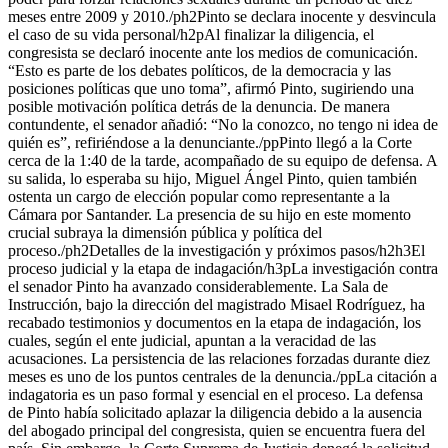
meses entre 2009 y 2010./ph2Pinto se declara inocente y desvincula
el caso de su vida personal/h2pAl finalizar la diligencia, el
congresista se declaró inocente ante los medios de comunicación.
“Esto es parte de los debates políticos, de la democracia y las
posiciones políticas que uno toma”, afirmó Pinto, sugiriendo una
posible motivación política detrás de la denuncia. De manera
contundente, el senador añadió: “No la conozco, no tengo ni idea de
quién es”, refiriéndose a la denunciante./ppPinto llegó a la Corte
cerca de la 1:40 de la tarde, acompañado de su equipo de defensa. A
su salida, lo esperaba su hijo, Miguel Ángel Pinto, quien también
ostenta un cargo de elección popular como representante a la
Cámara por Santander. La presencia de su hijo en este momento
crucial subraya la dimensión pública y política del
proceso./ph2Detalles de la investigación y próximos pasos/h2h3El
proceso judicial y la etapa de indagación/h3pLa investigación contra
el senador Pinto ha avanzado considerablemente. La Sala de
Instrucción, bajo la dirección del magistrado Misael Rodríguez, ha
recabado testimonios y documentos en la etapa de indagación, los
cuales, según el ente judicial, apuntan a la veracidad de las
acusaciones. La persistencia de las relaciones forzadas durante diez
meses es uno de los puntos centrales de la denuncia./ppLa citación a
indagatoria es un paso formal y esencial en el proceso. La defensa
de Pinto había solicitado aplazar la diligencia debido a la ausencia
del abogado principal del congresista, quien se encuentra fuera del