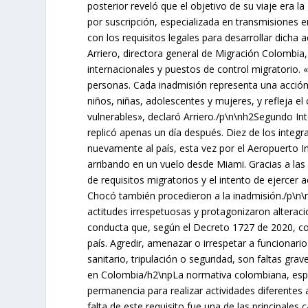
posterior reveló que el objetivo de su viaje era 
por suscripción, especializada en transmisiones 
con los requisitos legales para desarrollar dicha 
Arriero, directora general de Migración Colombia,
internacionales y puestos de control migratorio. 
personas. Cada inadmisión representa una acción 
niños, niñas, adolescentes y mujeres, y refleja e
vulnerables», declaró Arriero./p\n\nh2Segundo I
replicó apenas un día después. Diez de los integr
nuevamente al país, esta vez por el Aeropuerto I
arribando en un vuelo desde Miami. Gracias a la
de requisitos migratorios y el intento de ejercer a
Chocó también procedieron a la inadmisión./p\n
actitudes irrespetuosas y protagonizaron alteraci
conducta que, según el Decreto 1727 de 2020, con
país. Agredir, amenazar o irrespetar a funcionar
sanitario, tripulación o seguridad, son faltas gr
en Colombia/h2\npLa normativa colombiana, espe
permanencia para realizar actividades diferentes a
falta de este requisito fue una de las principales