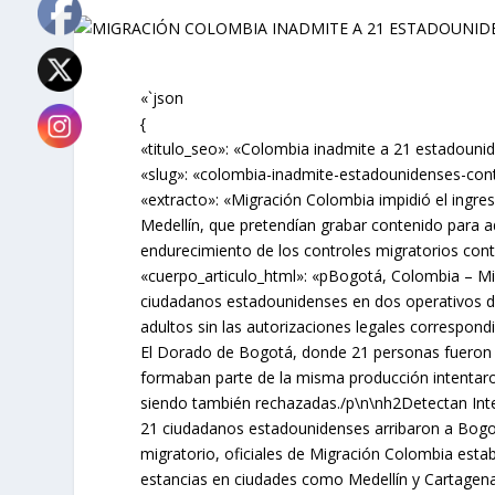
«`json
{
«titulo_seo»: «Colombia inadmite a 21 estadouni
«slug»: «colombia-inadmite-estadounidenses-con
«extracto»: «Migración Colombia impidió el ing
Medellín, que pretendían grabar contenido para ad
endurecimiento de los controles migratorios contr
«cuerpo_articulo_html»: «pBogotá, Colombia – Mig
ciudadanos estadounidenses en dos operativos dis
adultos sin las autorizaciones legales correspondi
El Dorado de Bogotá, donde 21 personas fueron 
formaban parte de la misma producción intentaro
siendo también rechazadas./p\n\nh2Detectan Int
21 ciudadanos estadounidenses arribaron a Bogot
migratorio, oficiales de Migración Colombia estab
estancias en ciudades como Medellín y Cartagena, c