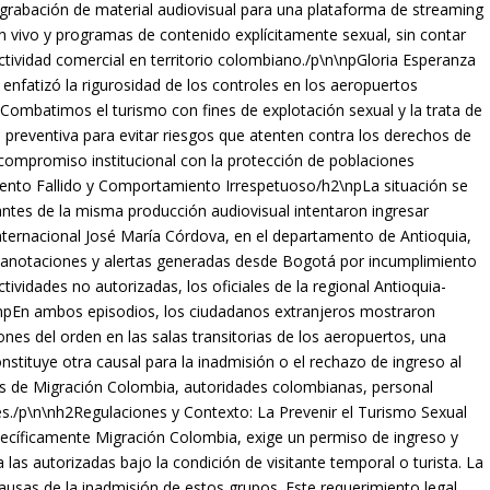
la grabación de material audiovisual para una plataforma de streaming
en vivo y programas de contenido explícitamente sexual, sin contar
actividad comercial en territorio colombiano./p\n\npGloria Esperanza
 enfatizó la rigurosidad de los controles en los aeropuertos
«Combatimos el turismo con fines de explotación sexual y la trata de
preventiva para evitar riesgos que atenten contra los derechos de
l compromiso institucional con la protección de poblaciones
ntento Fallido y Comportamiento Irrespetuoso/h2\npLa situación se
antes de la misma producción audiovisual intentaron ingresar
nternacional José María Córdova, en el departamento de Antioquia,
s anotaciones y alertas generadas desde Bogotá por incumplimiento
ctividades no autorizadas, los oficiales de la regional Antioquia-
\npEn ambos episodios, los ciudadanos extranjeros mostraron
ones del orden en las salas transitorias de los aeropuertos, una
stituye otra causal para la inadmisión o el rechazo de ingreso al
ios de Migración Colombia, autoridades colombianas, personal
aves./p\n\nh2Regulaciones y Contexto: La Prevenir el Turismo Sexual
cíficamente Migración Colombia, exige un permiso de ingreso y
 las autorizadas bajo la condición de visitante temporal o turista. La
 causas de la inadmisión de estos grupos. Este requerimiento legal