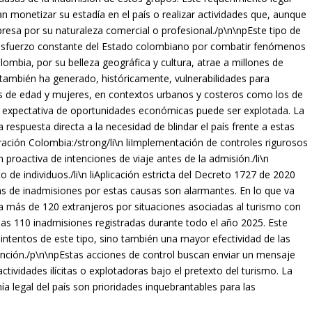
n monetizar su estadía en el país o realizar actividades que, aunque
xpresa por su naturaleza comercial o profesional./p\n\npEste tipo de
 esfuerzo constante del Estado colombiano por combatir fenómenos
lombia, por su belleza geográfica y cultura, atrae a millones de
 también ha generado, históricamente, vulnerabilidades para
s de edad y mujeres, en contextos urbanos y costeros como los de
a expectativa de oportunidades económicas puede ser explotada. La
a respuesta directa a la necesidad de blindar el país frente a estas
ración Colombia:/strong/li\n liImplementación de controles rigurosos
n proactiva de intenciones de viaje antes de la admisión./li\n
 de individuos./li\n liAplicación estricta del Decreto 1727 de 2020
ras de inadmisiones por estas causas son alarmantes. En lo que va
a más de 120 extranjeros por situaciones asociadas al turismo con
 las 110 inadmisiones registradas durante todo el año 2025. Este
intentos de este tipo, sino también una mayor efectividad de las
nción./p\n\npEstas acciones de control buscan enviar un mensaje
tividades ilícitas o explotadoras bajo el pretexto del turismo. La
a legal del país son prioridades inquebrantables para las