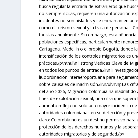
busca regular la entrada de extranjeros que busca
no siempre ilícitas, requieren una autorización e
incidentes no son aislados y se enmarcan en un
como el turismo sexual y la trata de personas. Co
turistas anualmente. Sin embargo, esta afluencia
poblaciones específicas, particularmente menore
Cartagena, Medellín o el propio Bogotá, donde l
intensificación de los controles migratorios es un
prácticas./p\n\nul\n listrongMedidas Clave de Mig
en todos los puntos de entrada./li\n liInvestigació
liCoordinación interaeroportuaria para seguimiento
sobre causales de inadmisión./li\n/ul\n\npLas cif
del año 2026, Migración Colombia ha inadmitido 
fines de explotación sexual, una cifra que supera
aumento refleja no solo una mayor incidencia de 
autoridades colombianas en su detección y preve
claro: Colombia no es un destino permisivo para ac
protección de los derechos humanos y la soberaní
autoridades migratorias y de seguridad./p»