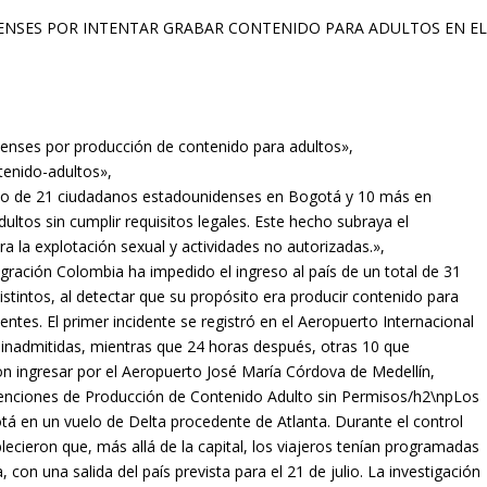
denses por producción de contenido para adultos»,
tenido-adultos»,
reso de 21 ciudadanos estadounidenses en Bogotá y 10 más en
ultos sin cumplir requisitos legales. Este hecho subraya el
a la explotación sexual y actividades no autorizadas.»,
ración Colombia ha impedido el ingreso al país de un total de 31
tintos, al detectar que su propósito era producir contenido para
entes. El primer incidente se registró en el Aeropuerto Internacional
inadmitidas, mientras que 24 horas después, otras 10 que
n ingresar por el Aeropuerto José María Córdova de Medellín,
enciones de Producción de Contenido Adulto sin Permisos/h2\npLos
á en un vuelo de Delta procedente de Atlanta. Durante el control
lecieron que, más allá de la capital, los viajeros tenían programadas
on una salida del país prevista para el 21 de julio. La investigación