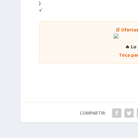
}
«`
🛒 Oferta
🔥 Lo
Toca par
COMPARTIR: