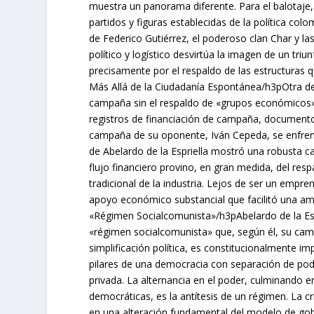
muestra un panorama diferente. Para el balotaje, D
partidos y figuras establecidas de la política co
de Federico Gutiérrez, el poderoso clan Char y la
político y logístico desvirtúa la imagen de un tri
precisamente por el respaldo de las estructuras
Más Allá de la Ciudadanía Espontánea/h3pOtra de 
campaña sin el respaldo de «grupos económicos», 
registros de financiación de campaña, documentos
campaña de su oponente, Iván Cepeda, se enfrentó
de Abelardo de la Espriella mostró una robusta 
flujo financiero provino, en gran medida, del re
tradicional de la industria. Lejos de ser un emp
apoyo económico substancial que facilitó una ampl
«Régimen Socialcomunista»/h3pAbelardo de la Espr
«régimen socialcomunista» que, según él, su cam
simplificación política, es constitucionalmente i
pilares de una democracia con separación de pode
privada. La alternancia en el poder, culminando e
democráticas, es la antítesis de un régimen. La cr
en una alteración fundamental del modelo de gob