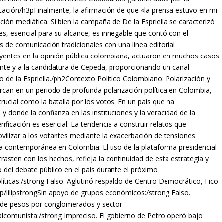
cación/h3pFinalmente, la afirmación de que «la prensa estuvo en mi
ión mediática. Si bien la campaña de De la Espriella se caracterizó
es, esencial para su alcance, es innegable que contó con el
 de comunicación tradicionales con una línea editorial
uyentes en la opinión pública colombiana, actuaron en muchos casos
iente y a la candidatura de Cepeda, proporcionando un canal
o de la Espriella./ph2Contexto Político Colombiano: Polarización y
an en un periodo de profunda polarización política en Colombia,
crucial como la batalla por los votos. En un país que ha
 y donde la confianza en las instituciones y la veracidad de la
ificación es esencial. La tendencia a construir relatos que
vilizar a los votantes mediante la exacerbación de tensiones
ca contemporánea en Colombia. El uso de la plataforma presidencial
rasten con los hechos, refleja la continuidad de esta estrategia y
o del debate público en el país durante el próximo
íticas:/strong Falso. Aglutinó respaldo de Centro Democrático, Fico
/p/lilipstrongSin apoyo de grupos económicos:/strong Falso.
 de pesos por conglomerados y sector
ialcomunista:/strong Impreciso. El gobierno de Petro operó bajo