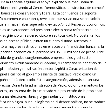
e la Espriella aglutinó el apoyo explícito y la maquinaria de
lombiana, incluyendo al Centro Democrático, la estructura de campaña
s bancadas conservadora y liberal. Esta confluencia de soporte
unfo puramente «outsider», revelando que su victoria se consolidó
 que afirmaba haber superado o evitado./ph3El Respaldo Económico:
las aseveraciones del presidente electo hacía referencia a una
sugiriendo un esfuerzo cívico en su totalidad. No obstante, los
 de acceso público, pintan un cuadro distinto. Mientras la
 a mayores restricciones en el acceso a financiación bancaria, la
capacidad económica, superando los 36.000 millones de pesos. Este
spaldo de grandes conglomerados empresariales y del sector
rendimiento exclusivamente ciudadano, su campaña se benefició de un
ia difusión y movilización electoral./ph3La Caracterización de un
iella calificó al gobierno saliente de Gustavo Petro como un
paña habría derrotado. Esta categorización, además de ser una
mprecisa. Durante la administración de Petro, Colombia mantuvo los
res, un sistema de libre mercado y la protección de la propiedad
n unas elecciones libres y organizadas por instituciones
ítica ideológica, aunque legítima en el debate político, no se traduce
ernanza o de los derechos ciudadanos garantizados por la