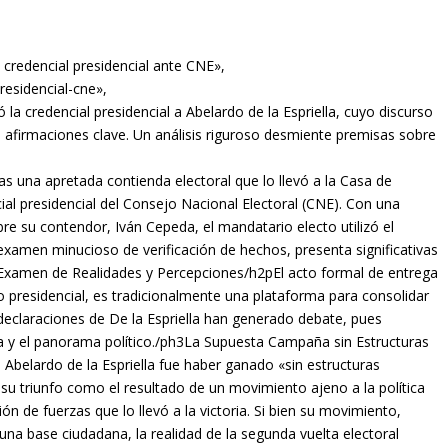
n credencial presidencial ante CNE»,
residencial-cne»,
 la credencial presidencial a Abelardo de la Espriella, cuyo discurso
 afirmaciones clave. Un análisis riguroso desmiente premisas sobre
s una apretada contienda electoral que lo llevó a la Casa de
cial presidencial del Consejo Nacional Electoral (CNE). Con una
bre su contendor, Iván Cepeda, el mandatario electo utilizó el
 examen minucioso de verificación de hechos, presenta significativas
n Examen de Realidades y Percepciones/h2pEl acto formal de entrega
odo presidencial, es tradicionalmente una plataforma para consolidar
declaraciones de De la Espriella han generado debate, pues
a y el panorama político./ph3La Supuesta Campaña sin Estructuras
 Abelardo de la Espriella fue haber ganado «sin estructuras
r su triunfo como el resultado de un movimiento ajeno a la política
ón de fuerzas que lo llevó a la victoria. Si bien su movimiento,
una base ciudadana, la realidad de la segunda vuelta electoral