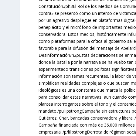
Constitución./ph3El Rol de los Medios de Comuni
contra» se presentó como un intento de victimizac
por un agresivo despliegue en plataformas digital
beneplácito y el micrófono de importantes medios
conservadora. Estos medios, históricamente infl
como plataformas para la crítica al gobierno sal
favorable para la difusión del mensaje de Abelard
Desinformación/h2pEstas declaraciones se enmarc
donde la batalla por la narrativa se ha vuelto tan 
experimentado transiciones políticas significativas
información son temas recurrentes, la labor de ver
simplifican realidades complejas o que buscan mo
ideológicas es una constante que marca la políti
para consolidar estas narrativas, aun cuando cont
plantea interrogantes sobre el tono y el contenid
mandato./pullipstrongCampaña sin estructuras pol
Gutiérrez, Char, bancadas conservadora y liberal.
Campaña financiada con más de 36.000 millones
empresarial./p/lilipstrongDerrota de régimen soc