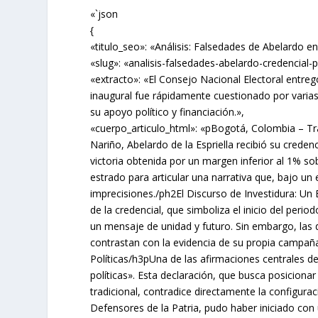
«`json
{
«titulo_seo»: «Análisis: Falsedades de Abelardo e
«slug»: «analisis-falsedades-abelardo-credencial-p
«extracto»: «El Consejo Nacional Electoral entregó
inaugural fue rápidamente cuestionado por varias
su apoyo político y financiación.»,
«cuerpo_articulo_html»: «pBogotá, Colombia – Tra
Nariño, Abelardo de la Espriella recibió su creden
victoria obtenida por un margen inferior al 1% so
estrado para articular una narrativa que, bajo un
imprecisiones./ph2El Discurso de Investidura: U
de la credencial, que simboliza el inicio del peri
un mensaje de unidad y futuro. Sin embargo, las 
contrastan con la evidencia de su propia campañ
Políticas/h3pUna de las afirmaciones centrales de
políticas». Esta declaración, que busca posiciona
tradicional, contradice directamente la configuraci
Defensores de la Patria, pudo haber iniciado con 