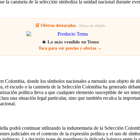
que la camiseta de la selección simboliza la unidad nacional durante e
🛒 Ofertas destacadas
· Enlace de afiliado
🔥 Lo más vendido en Temu
Toca para ver precios y ofertas →
ca en Colombia, donde los símbolos nacionales a menudo son objeto de di
ra, el escudo o la camiseta de la Selección Colombia ha generado debat
larización política lleva a que cualquier elemento susceptible de ser i
lara una situación legal particular, sino que también recalca la importan
nacional.
iella podrá continuar utilizando la indumentaria de la Selección Colombi
iones judiciales en el contexto de la expresión política y el uso de símb
 indirecto. La decisión pone de manifiesto la delicada balanza entre la p