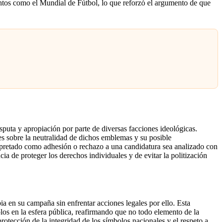
ventos como el Mundial de Fútbol, lo que reforzó el argumento de que
sputa y apropiación por parte de diversas facciones ideológicas.
es sobre la neutralidad de dichos emblemas y su posible
nterpretado como adhesión o rechazo a una candidatura sea analizado con
cia de proteger los derechos individuales y de evitar la politización
a en su campaña sin enfrentar acciones legales por ello. Esta
olos en la esfera pública, reafirmando que no todo elemento de la
rotección de la integridad de los símbolos nacionales y el respeto a