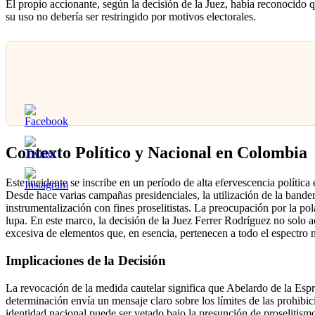
El propio accionante, según la decisión de la Juez, había reconocido 
su uso no debería ser restringido por motivos electorales.
Contexto Político y Nacional en Colombia
Este incidente se inscribe en un período de alta efervescencia políti
Desde hace varias campañas presidenciales, la utilización de la bande
instrumentalización con fines proselitistas. La preocupación por la po
lupa. En este marco, la decisión de la Juez Ferrer Rodríguez no solo ac
excesiva de elementos que, en esencia, pertenecen a todo el espectro 
Implicaciones de la Decisión
La revocación de la medida cautelar significa que Abelardo de la Espr
determinación envía un mensaje claro sobre los límites de las prohibic
identidad nacional puede ser vetado bajo la presunción de proselitismo