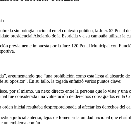
re la simbología nacional en el contexto político, la Juez 62 Penal d
dato presidencial Abelardo de la Espriella y a su campaña utilizar la c
hibición previamente impuesta por la Juez 120 Penal Municipal con Func
eportiva.
rda”, argumentando que “una prohibición como esta llega al absurdo de
 su opositor”. En su fallo, la togada enfatizó varios puntos clave:
lece, por sí mismo, un nexo directo entre la persona que lo viste y una 
inal fue considerada una vulneración de derechos consagrados en la Cons
orden inicial resultaba desproporcionada al afectar los derechos del c
edida judicial anterior, lejos de fomentar la unidad nacional que el sí
ente un emblema común.