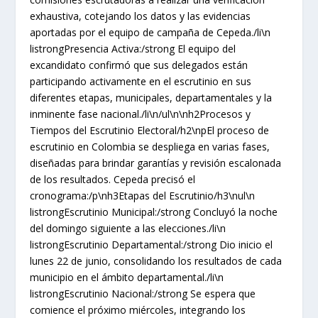
exhaustiva, cotejando los datos y las evidencias
aportadas por el equipo de campaña de Cepeda./li\n
listrongPresencia Activa:/strong El equipo del
excandidato confirmó que sus delegados están
participando activamente en el escrutinio en sus
diferentes etapas, municipales, departamentales y la
inminente fase nacional./li\n/ul\n\nh2Procesos y
Tiempos del Escrutinio Electoral/h2\npEl proceso de
escrutinio en Colombia se despliega en varias fases,
diseñadas para brindar garantías y revisión escalonada
de los resultados. Cepeda precisó el
cronograma:/p\nh3Etapas del Escrutinio/h3\nul\n
listrongEscrutinio Municipal:/strong Concluyó la noche
del domingo siguiente a las elecciones./li\n
listrongEscrutinio Departamental:/strong Dio inicio el
lunes 22 de junio, consolidando los resultados de cada
municipio en el ámbito departamental./li\n
listrongEscrutinio Nacional:/strong Se espera que
comience el próximo miércoles, integrando los