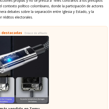
iones propias y no se presta a “fines contrarios a los principios
 el contexto político colombiano, donde la participación de actores
ra debates sobre la separación entre Iglesia y Estado, y la
r réditos electorales.
s destacadas
· Enlace de afiliado
 más vendido en Temu