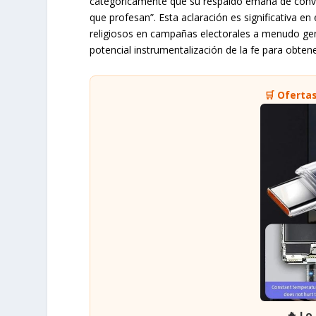
categóricamente que su respaldo emana de convicc
que profesan”. Esta aclaración es significativa en
religiosos en campañas electorales a menudo gene
potencial instrumentalización de la fe para obtene
🛒 Oferta
🔥 Lo