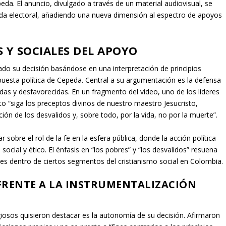
eda. El anuncio, divulgado a través de un material audiovisual, se
da electoral, añadiendo una nueva dimensión al espectro de apoyos
Y SOCIALES DEL APOYO
do su decisión basándose en una interpretación de principios
puesta política de Cepeda. Central a su argumentación es la defensa
adas y desfavorecidas. En un fragmento del video, uno de los líderes
ato “siga los preceptos divinos de nuestro maestro Jesucristo,
ción de los desvalidos y, sobre todo, por la vida, no por la muerte”.
 sobre el rol de la fe en la esfera pública, donde la acción política
ial y ético. El énfasis en “los pobres” y “los desvalidos” resuena
ntes dentro de ciertos segmentos del cristianismo social en Colombia.
 FRENTE A LA INSTRUMENTALIZACIÓN
giosos quisieron destacar es la autonomía de su decisión. Afirmaron