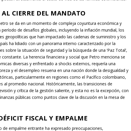
 AL CIERRE DEL MANDATO
 Petro se da en un momento de compleja coyuntura económica y
período de desafíos globales, incluyendo la inflación mundial, los
nes geopolíticas que han impactado las cadenas de suministro y los
 país ha lidiado con un panorama interno caracterizado por la
s sobre la situación de seguridad y la búsqueda de una ‘Paz Total’,
 constante. La herencia financiera y social que Petro menciona se
nómicas diversas y enfrentado a shocks externos, requería una
 pobreza y el desempleo resuena en una nación donde la desigualdad y
stóricas, particularmente en regiones como el Pacífico colombiano,
s al promedio nacional. Históricamente, las transiciones de
ión y crítica de la gestión saliente, y esta no es la excepción, con
as finanzas públicas como puntos clave de la discusión en la mesa de
DÉFICIT FISCAL Y EMPALME
ipo de empalme entrante ha expresado preocupaciones,