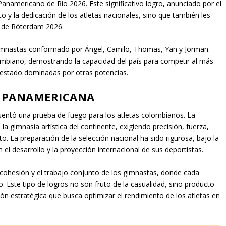
namericano de Río 2026. Este significativo logro, anunciado por el
to y la dedicación de los atletas nacionales, sino que también les
l de Róterdam 2026.
gimnastas conformado por Ángel, Camilo, Thomas, Yan y Jorman.
ombiano, demostrando la capacidad del país para competir al más
n estado dominadas por otras potencias.
A PANAMERICANA
ntó una prueba de fuego para los atletas colombianos. La
 gimnasia artística del continente, exigiendo precisión, fuerza,
o. La preparación de la selección nacional ha sido rigurosa, bajo la
l desarrollo y la proyección internacional de sus deportistas.
a cohesión y el trabajo conjunto de los gimnastas, donde cada
vo. Este tipo de logros no son fruto de la casualidad, sino producto
ión estratégica que busca optimizar el rendimiento de los atletas en