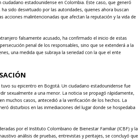
un ciudadano estadounidense en Colombia. Este caso, que generó
, ha sido desvirtuado por las autoridades, quienes ahora buscan
as acciones malintencionadas que afectan la reputación y la vida de
ranjero falsamente acusado, ha confirmado el inicio de estas
a persecución penal de los responsables, sino que se extenderá a la
ienes, una medida que subraya la seriedad con la que el ente
USACIÓN
ía tuvo su epicentro en Bogotá. Un ciudadano estadounidense fue
dir sexualmente a una menor. La noticia se propagó rápidamente,
en muchos casos, antecedió a la verificación de los hechos. La
neró disturbios en las inmediaciones del lugar donde se hospedaba
deradas por el Instituto Colombiano de Bienestar Familiar (ICBF) y la
xhaustivo análisis de pruebas, entrevistas y peritajes, se concluyó que