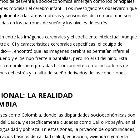
tornos de desventaja socioeconómica emergen como los principales
nes modelan el cerebro infantil. Los investigadores observaron que
palmente a las áreas motoras y sensoriales del cerebro, que son
arias en los patrones de sueño y los niveles de estrés.
n entre las imágenes cerebrales y el coeficiente intelectual. Aunque
 el CI y características cerebrales específicas, el equipo de
io—, encontró que las imágenes cerebrales permitían inferir el
ueño y el tiempo frente a pantallas, pero no el CI del niño. Esta
as cerebrales interpretadas históricamente como indicadores de
ones del estrés y la falta de sueño derivados de las condiciones
IONAL: LA REALIDAD
MBIA
países como Colombia, donde las disparidades socioeconómicas son
 del Cauca, y específicamente ciudades como Cali o Popayán, en el
esigualdad y pobreza. En estas zonas, la privación de oportunidades,
rvicios básicos de calidad (salud, educación, vivienda digna) y la