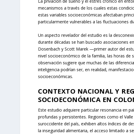
La privación de sueño y el estrés crónico en en
mecanismos a través de los cuales estas condicio
estas variables socioeconómicas afectaban princi
particularmente vulnerables a las fluctuaciones di
Un aspecto revelador del estudio es la desconexió
durante décadas se han buscado asociaciones entre
Dosenbach y Scott Marek —primer autor del estud
nivel socioeconómico de la familia, las horas de s
observación sugiere que muchas de las diferenci
inteligencia podrían ser, en realidad, manifestaci
socioeconómicas.
CONTEXTO NACIONAL Y REG
SOCIOECONÓMICA EN COLO
Este estudio adquiere particular resonancia en 
profundas y persistentes. Regiones como el Valle
suroccidente del país, exhiben altos índices de d
la inseguridad alimentaria, el acceso limitado a se