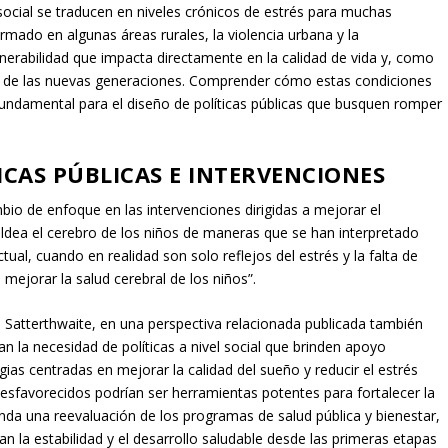
social se traducen en niveles crónicos de estrés para muchas
 armado en algunas áreas rurales, la violencia urbana y la
ulnerabilidad que impacta directamente en la calidad de vida y, como
ico de las nuevas generaciones. Comprender cómo estas condiciones
fundamental para el diseño de políticas públicas que busquen romper
ICAS PÚBLICAS E INTERVENCIONES
mbio de enfoque en las intervenciones dirigidas a mejorar el
moldea el cerebro de los niños de maneras que se han interpretado
ual, cuando en realidad son solo reflejos del estrés y la falta de
ejorar la salud cerebral de los niños”.
 Satterthwaite, en una perspectiva relacionada publicada también
tan la necesidad de políticas a nivel social que brinden apoyo
gias centradas en mejorar la calidad del sueño y reducir el estrés
sfavorecidos podrían ser herramientas potentes para fortalecer la
nda una reevaluación de los programas de salud pública y bienestar,
 la estabilidad y el desarrollo saludable desde las primeras etapas