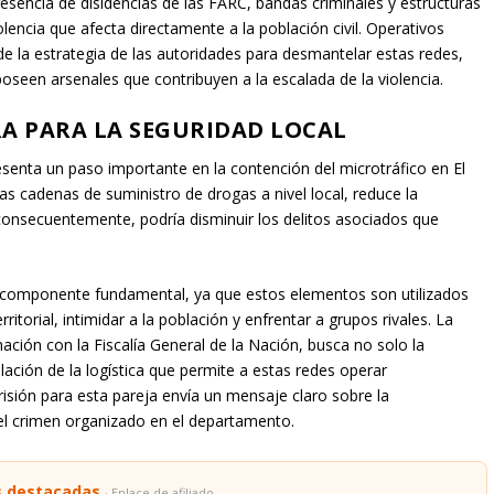
resencia de disidencias de las FARC, bandas criminales y estructuras
lencia que afecta directamente a la población civil. Operativos
de la estrategia de las autoridades para desmantelar estas redes,
oseen arsenales que contribuyen a la escalada de la violencia.
RA PARA LA SEGURIDAD LOCAL
epresenta un paso importante en la contención del microtráfico en El
 las cadenas de suministro de drogas a nivel local, reduce la
, consecuentemente, podría disminuir los delitos asociados que
 componente fundamental, ya que estos elementos son utilizados
itorial, intimidar a la población y enfrentar a grupos rivales. La
inación con la Fiscalía General de la Nación, busca no solo la
lación de la logística que permite a estas redes operar
ión para esta pareja envía un mensaje claro sobre la
el crimen organizado en el departamento.
s destacadas
· Enlace de afiliado