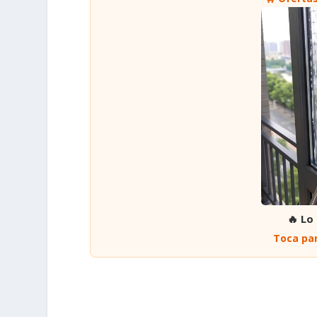
🔥 Lo
Toca par
COMPARTIR:
Exmagistrado CNE denuncia amenaza con bala y texto de
Jaime Garzón
ANTERIOR