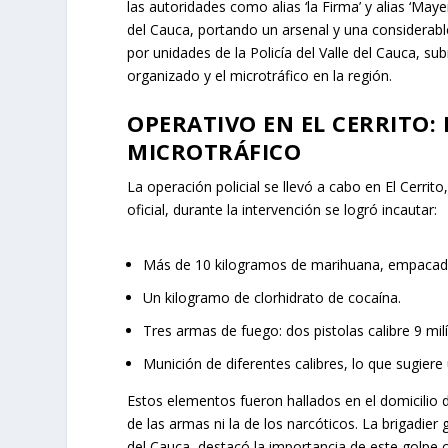
las autoridades como alias ‘la Firma’ y alias ‘Maye
del Cauca, portando un arsenal y una considerabl
por unidades de la Policía del Valle del Cauca, su
organizado y el microtráfico en la región.
OPERATIVO EN EL CERRITO:
MICROTRÁFICO
La operación policial se llevó a cabo en El Cerrito
oficial, durante la intervención se logró incautar:
Más de 10 kilogramos de marihuana, empacados 
Un kilogramo de clorhidrato de cocaína.
Tres armas de fuego: dos pistolas calibre 9 mil
Munición de diferentes calibres, lo que sugiere 
Estos elementos fueron hallados en el domicilio do
de las armas ni la de los narcóticos. La brigadier
del Cauca, destacó la importancia de este golpe c