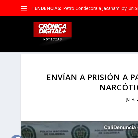
TENDENCIAS:
Petro Condecora a Jacanamijoy: un S
ENVÍAN A PRISIÓN A 
NARCÓTIC
Jul 4,