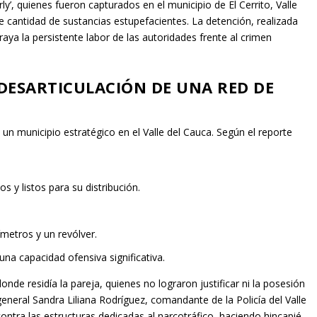
rly’, quienes fueron capturados en el municipio de El Cerrito, Valle
e cantidad de sustancias estupefacientes. La detención, realizada
braya la persistente labor de las autoridades frente al crimen
 DESARTICULACIÓN DE UNA RED DE
, un municipio estratégico en el Valle del Cauca. Según el reporte
y listos para su distribución.
ímetros y un revólver.
una capacidad ofensiva significativa.
nde residía la pareja, quienes no lograron justificar ni la posesión
 general Sandra Liliana Rodríguez, comandante de la Policía del Valle
ontra las estructuras dedicadas al narcotráfico, haciendo hincapié