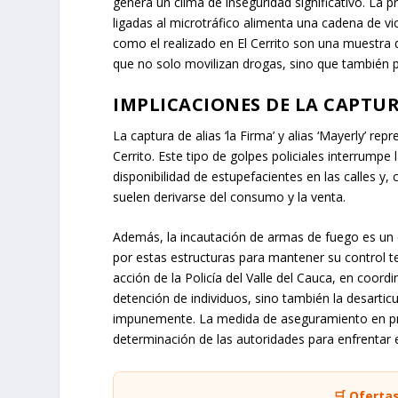
genera un clima de inseguridad significativo. La p
ligadas al microtráfico alimenta una cadena de vio
como el realizado en El Cerrito son una muestra 
que no solo movilizan drogas, sino que también p
IMPLICACIONES DE LA CAPTU
La captura de alias ‘la Firma’ y alias ‘Mayerly’ r
Cerrito. Este tipo de golpes policiales interrumpe
disponibilidad de estupefacientes en las calles y
suelen derivarse del consumo y la venta.
Además, la incautación de armas de fuego es un
por estas estructuras para mantener su control terr
acción de la Policía del Valle del Cauca, en coord
detención de individuos, sino también la desarticu
impunemente. La medida de aseguramiento en pris
determinación de las autoridades para enfrentar 
🛒 Oferta