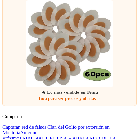
🔥 Lo más vendido en Temu
Toca para ver precios y ofertas →
Compartir:
Capturan red de falsos Clan del Golfo por extorsión en
Montería
Anterior
Próximo
TRIBUNAL ORDENA A ABELARDO DE LA