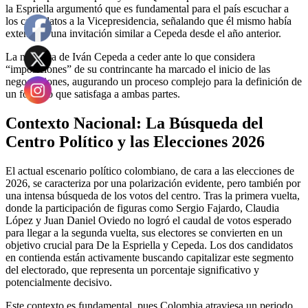
la Espriella argumentó que es fundamental para el país escuchar a
los candidatos a la Vicepresidencia, señalando que él mismo había
extendido una invitación similar a Cepeda desde el año anterior.
La negativa de Iván Cepeda a ceder ante lo que considera
“imposiciones” de su contrincante ha marcado el inicio de las
negociaciones, augurando un proceso complejo para la definición de
un formato que satisfaga a ambas partes.
Contexto Nacional: La Búsqueda del
Centro Político y las Elecciones 2026
El actual escenario político colombiano, de cara a las elecciones de
2026, se caracteriza por una polarización evidente, pero también por
una intensa búsqueda de los votos del centro. Tras la primera vuelta,
donde la participación de figuras como Sergio Fajardo, Claudia
López y Juan Daniel Oviedo no logró el caudal de votos esperado
para llegar a la segunda vuelta, sus electores se convierten en un
objetivo crucial para De la Espriella y Cepeda. Los dos candidatos
en contienda están activamente buscando capitalizar este segmento
del electorado, que representa un porcentaje significativo y
potencialmente decisivo.
Este contexto es fundamental, pues Colombia atraviesa un periodo