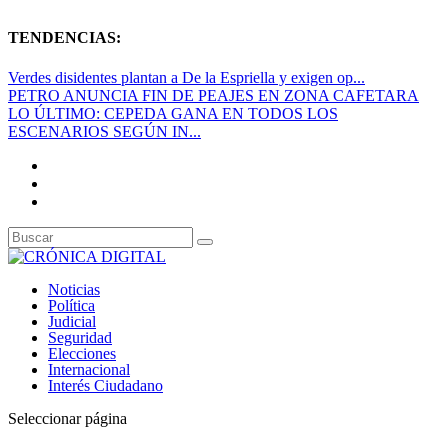
TENDENCIAS:
Verdes disidentes plantan a De la Espriella y exigen op...
PETRO ANUNCIA FIN DE PEAJES EN ZONA CAFETARA
LO ÚLTIMO: CEPEDA GANA EN TODOS LOS
ESCENARIOS SEGÚN IN...
Noticias
Política
Judicial
Seguridad
Elecciones
Internacional
Interés Ciudadano
Seleccionar página