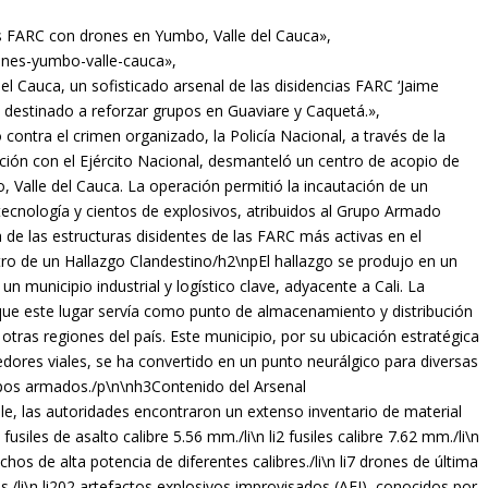
as FARC con drones en Yumbo, Valle del Cauca»,
rones-yumbo-valle-cauca»,
el Cauca, un sofisticado arsenal de las disidencias FARC ‘Jaime
s, destinado a reforzar grupos en Guaviare y Caquetá.»,
contra el crimen organizado, la Policía Nacional, a través de la
ción con el Ejército Nacional, desmanteló un centro de acopio de
Valle del Cauca. La operación permitió la incautación de un
 tecnología y cientos de explosivos, atribuidos al Grupo Armado
 de las estructuras disidentes de las FARC más activas en el
o de un Hallazgo Clandestino/h2\npEl hallazgo se produjo en un
municipio industrial y logístico clave, adyacente a Cali. La
a que este lugar servía como punto de almacenamiento y distribución
 otras regiones del país. Este municipio, por su ubicación estratégica
edores viales, se ha convertido en un punto neurálgico para diversas
rupos armados./p\n\nh3Contenido del Arsenal
e, las autoridades encontraron un extenso inventario de material
fusiles de asalto calibre 5.56 mm./li\n li2 fusiles calibre 7.62 mm./li\n
chos de alta potencia de diferentes calibres./li\n li7 drones de última
s./li\n li202 artefactos explosivos improvisados (AEI), conocidos por