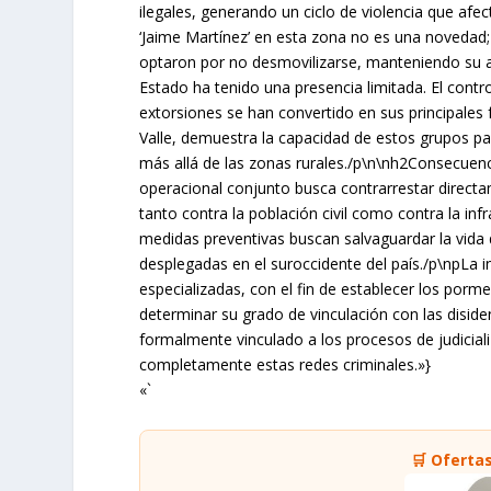
ilegales, generando un ciclo de violencia que afec
‘Jaime Martínez’ en esta zona no es una novedad; 
optaron por no desmovilizarse, manteniendo su ac
Estado ha tenido una presencia limitada. El contro
extorsiones se han convertido en sus principales 
Valle, demuestra la capacidad de estos grupos par
más allá de las zonas rurales./p\n\nh2Consecuenc
operacional conjunto busca contrarrestar direct
tanto contra la población civil como contra la inf
medidas preventivas buscan salvaguardar la vida d
desplegadas en el suroccidente del país./p\npLa in
especializadas, con el fin de establecer los pormen
determinar su grado de vinculación con las diside
formalmente vinculado a los procesos de judicial
completamente estas redes criminales.»}
«`
🛒 Oferta