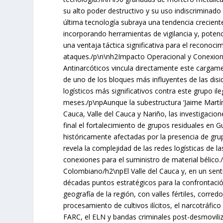
su alto poder destructivo y su uso indiscriminado 
última tecnología subraya una tendencia crecient
incorporando herramientas de vigilancia y, poten
una ventaja táctica significativa para el reconoci
ataques./p\n\nh2Impacto Operacional y Conexiones
Antinarcóticos vincula directamente este cargament
de uno de los bloques más influyentes de las dis
logísticos más significativos contra este grupo il
meses./p\npAunque la subestructura ‘Jaime Martín
Cauca, Valle del Cauca y Nariño, las investigacio
final el fortalecimiento de grupos residuales en 
históricamente afectadas por la presencia de gr
revela la complejidad de las redes logísticas de l
conexiones para el suministro de material bélico.
Colombiano/h2\npEl Valle del Cauca y, en un sen
décadas puntos estratégicos para la confrontació
geografía de la región, con valles fértiles, corred
procesamiento de cultivos ilícitos, el narcotráfi
FARC, el ELN y bandas criminales post-desmovilizac