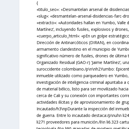
{
«titulo_seo»: «Desmantelan arsenal de disidenci
«slug»: «desmantelan-arsenal-disidencias-farc-d
«extracto»: «Autoridades hallan en Yumbo, Valle d
Martínez’, incluyendo fusiles, explosivos y drone
«cuerpo_articulo_html»: «pEn un golpe estratégico 
Dirección de Antinarcóticos (DIRAN), en coordina
armamento clandestino en el municipio de Yumbo, 
significativo número de fusiles, drones de última
Organizado Residual (GAO-r) ‘Jaime Martínez’, una
suroccidente colombiano./p\n\nh2Yumbo: Epicentr
inmueble utilizado como parqueadero en Yumbo, un 
investigación de inteligencia criminal apuntaba 
de material bélico, listo para ser movilizado hacia
cerca de Cali y su conexión con importantes corr
actividades ilícitas y de aprovisionamiento de g
Incautado/h3\npDurante la inspección del inmuebl
de guerra. Entre lo incautado destaca:/p\nul\n li24 
li271 proveedores para munición./li\n li6.323 cartu
tecnología./li\n li90 granadas de mortero metálica