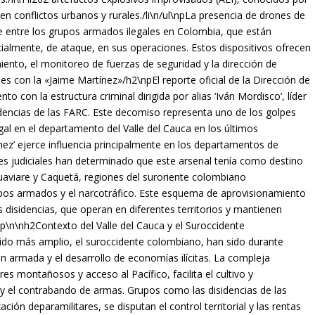
en conflictos urbanos y rurales./li\n/ul\npLa presencia de drones de
e entre los grupos armados ilegales en Colombia, que están
cialmente, de ataque, en sus operaciones. Estos dispositivos ofrecen
miento, el monitoreo de fuerzas de seguridad y la dirección de
 con la «Jaime Martínez»/h2\npEl reporte oficial de la Dirección de
o con la estructura criminal dirigida por alias ‘Iván Mordisco’, líder
idencias de las FARC. Este decomiso representa uno de los golpes
egal en el departamento del Valle del Cauca en los últimos
ez’ ejerce influencia principalmente en los departamentos de
nes judiciales han determinado que este arsenal tenía como destino
Guaviare y Caquetá, regiones del suroriente colombiano
upos armados y el narcotráfico. Este esquema de aprovisionamiento
as disidencias, que operan en diferentes territorios y mantienen
/p\n\nh2Contexto del Valle del Cauca y el Suroccidente
tido más amplio, el suroccidente colombiano, han sido durante
n armada y el desarrollo de economías ilícitas. La compleja
ores montañosos y acceso al Pacífico, facilita el cultivo y
co y el contrabando de armas. Grupos como las disidencias de las
ión deparamilitares, se disputan el control territorial y las rentas