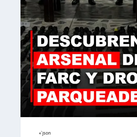
«`json