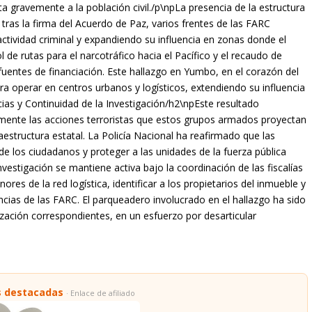
ta gravemente a la población civil./p\npLa presencia de la estructura
tras la firma del Acuerdo de Paz, varios frentes de las FARC
tividad criminal y expandiendo su influencia en zonas donde el
l de rutas para el narcotráfico hacia el Pacífico y el recaudo de
fuentes de financiación. Este hallazgo en Yumbo, en el corazón del
a operar en centros urbanos y logísticos, extendiendo su influencia
ias y Continuidad de la Investigación/h2\npEste resultado
amente las acciones terroristas que estos grupos armados proyectan
raestructura estatal. La Policía Nacional ha reafirmado que las
e los ciudadanos y proteger a las unidades de la fuerza pública
vestigación se mantiene activa bajo la coordinación de las fiscalías
ores de la red logística, identificar a los propietarios del inmueble y
ncias de las FARC. El parqueadero involucrado en el hallazgo ha sido
ización correspondientes, en un esfuerzo por desarticular
s destacadas
· Enlace de afiliado