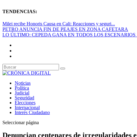
TENDENCIAS:
Milei recibe Honoris Causa en Cali: Reacciones y seguri...
PETRO ANUNCIA FIN DE PEAJES EN ZONA CAFETARA
LO ÚLTIMO: CEPEDA GANA EN TODOS LOS ESCENARIOS S
Noticias
Política
Judicial
Seguridad
Elecciones
Internacional
Interés Ciudadano
Seleccionar página
Denuncian centenares de irregularidades 