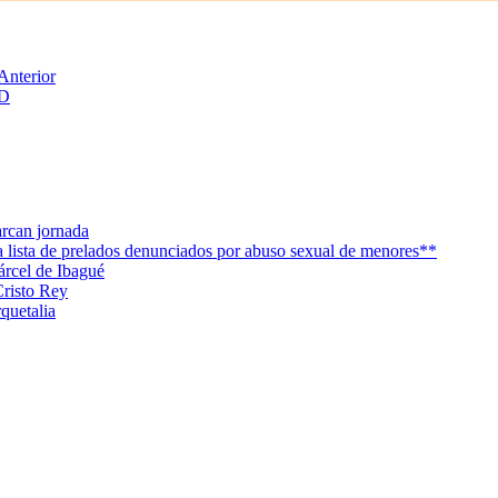
Anterior
RD
arcan jornada
la lista de prelados denunciados por abuso sexual de menores**
árcel de Ibagué
Cristo Rey
quetalia