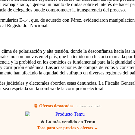
l exmagistrado, “genera un manto de dudas sobre el interés de hacer pas
ncia de delegados puede comprometer la transparencia del proceso.
ormularios E-14, que, de acuerdo con Pérez, evidenciaron manipulacion
o al Registrador Nacional.
lima de polarización y alta tensión, donde la desconfianza hacia las in
rales no son nuevas en el país, que ha tenido una historia marcada por la
arencia y la probidad en los comicios es fundamental para la legitimid
o y corrupción endémica. Las acusaciones de compra de votos y constre
amente han afectado la equidad del sufragio en diversas regiones del paí
s judiciales y electorales aborden estas denuncias. La Fiscalía General
r sea respetada sin la sombra de la corrupción electoral.
🛒 Ofertas destacadas
· Enlace de afiliado
🔥 Lo más vendido en Temu
Toca para ver precios y ofertas →