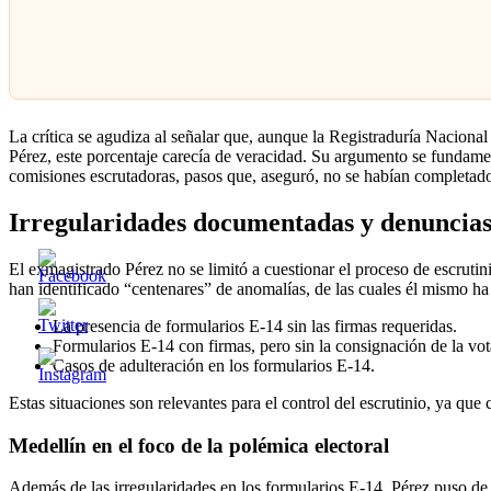
La crítica se agudiza al señalar que, aunque la Registraduría Naciona
Pérez, este porcentaje carecía de veracidad. Su argumento se fundame
comisiones escrutadoras, pasos que, aseguró, no se habían completad
Irregularidades documentadas y denuncias
El exmagistrado Pérez no se limitó a cuestionar el proceso de escrutin
han identificado “centenares” de anomalías, de las cuales él mismo h
La presencia de formularios E-14 sin las firmas requeridas.
Formularios E-14 con firmas, pero sin la consignación de la vot
Casos de adulteración en los formularios E-14.
Estas situaciones son relevantes para el control del escrutinio, ya qu
Medellín en el foco de la polémica electoral
Además de las irregularidades en los formularios E-14, Pérez puso de 