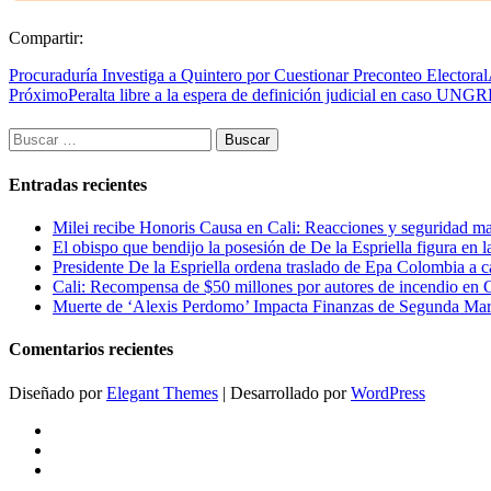
Compartir:
Procuraduría Investiga a Quintero por Cuestionar Preconteo Electoral
Próximo
Peralta libre a la espera de definición judicial en caso UNG
Buscar:
Entradas recientes
Milei recibe Honoris Causa en Cali: Reacciones y seguridad m
El obispo que bendijo la posesión de De la Espriella figura en 
Presidente De la Espriella ordena traslado de Epa Colombia a c
Cali: Recompensa de $50 millones por autores de incendio en 
Muerte de ‘Alexis Perdomo’ Impacta Finanzas de Segunda Mar
Comentarios recientes
Diseñado por
Elegant Themes
| Desarrollado por
WordPress