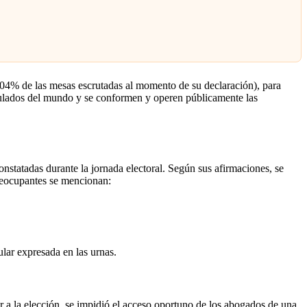
99.04% de las mesas escrutadas al momento de su declaración), para
nsulados del mundo y se conformen y operen públicamente las
onstatadas durante la jornada electoral. Según sus afirmaciones, se
preocupantes se mencionan:
ular expresada en las urnas.
r a la elección, se impidió el acceso oportuno de los abogados de una