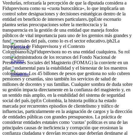
Veedurías, reforzaría la percepción de que la diputada considera a
Fiduprevisora como su «cuota burocrática», lo que implicaría un
control sobre designaciones y decisiones estratégicas dentro de la
entidad en beneficio de intereses particulares./ppEste escenario
plantea serias preocupaciones sobre la meritocracia y la
transparencia en la gestión de una entidad que maneja fondos
públicos de vital importancia para uno de los gremios más grandes y
fundamentales del país, como lo es el sector educativo./ph2La
Importancia de Fiduprevisora y el Contexto
Colombiano/h2pFiduprevisora no es una entidad cualquiera. Su rol
como administradora de los recursos del Fondo Nacional de
Prestaciones Sociales del Magisterio (FOMAG) la convierte en un
pilar fundamental para la estabilidad y el bienestar de los maestros
colombianos. Los 45 billones de pesos que gestiona no solo cubren
pensiones y cesantías, sino también los servicios de salud de
millones de docentes y sus familias. Cualquier sombra de duda sobre
su gestión impacta directamente en la confianza del magisterio y, en
un sentido más amplio, en la estabilidad del sistema de seguridad
social del país./ppEn Colombia, la historia política ha estado
marcada por recurrentes episodios de clientelismo y tráfico de
influencias, particularmente en la asignación de cargos y la dirección
de entidades públicas con grandes presupuestos. La práctica de
considerar entidades estatales como ‘cuotas’ políticas es una de las
principales causas de ineficiencia y corrupción que erosionan la
confianza ciudadana y desvían recursos que deberían destinarse al