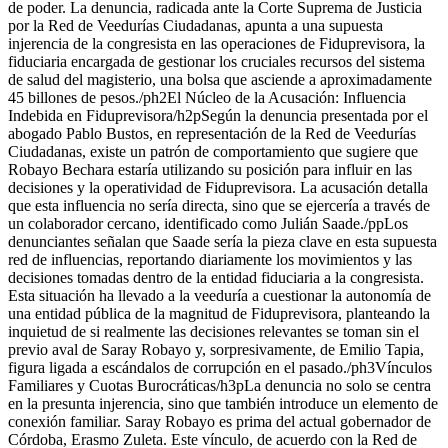
de poder. La denuncia, radicada ante la Corte Suprema de Justicia
por la Red de Veedurías Ciudadanas, apunta a una supuesta
injerencia de la congresista en las operaciones de Fiduprevisora, la
fiduciaria encargada de gestionar los cruciales recursos del sistema
de salud del magisterio, una bolsa que asciende a aproximadamente
45 billones de pesos./ph2El Núcleo de la Acusación: Influencia
Indebida en Fiduprevisora/h2pSegún la denuncia presentada por el
abogado Pablo Bustos, en representación de la Red de Veedurías
Ciudadanas, existe un patrón de comportamiento que sugiere que
Robayo Bechara estaría utilizando su posición para influir en las
decisiones y la operatividad de Fiduprevisora. La acusación detalla
que esta influencia no sería directa, sino que se ejercería a través de
un colaborador cercano, identificado como Julián Saade./ppLos
denunciantes señalan que Saade sería la pieza clave en esta supuesta
red de influencias, reportando diariamente los movimientos y las
decisiones tomadas dentro de la entidad fiduciaria a la congresista.
Esta situación ha llevado a la veeduría a cuestionar la autonomía de
una entidad pública de la magnitud de Fiduprevisora, planteando la
inquietud de si realmente las decisiones relevantes se toman sin el
previo aval de Saray Robayo y, sorpresivamente, de Emilio Tapia,
figura ligada a escándalos de corrupción en el pasado./ph3Vínculos
Familiares y Cuotas Burocráticas/h3pLa denuncia no solo se centra
en la presunta injerencia, sino que también introduce un elemento de
conexión familiar. Saray Robayo es prima del actual gobernador de
Córdoba, Erasmo Zuleta. Este vínculo, de acuerdo con la Red de