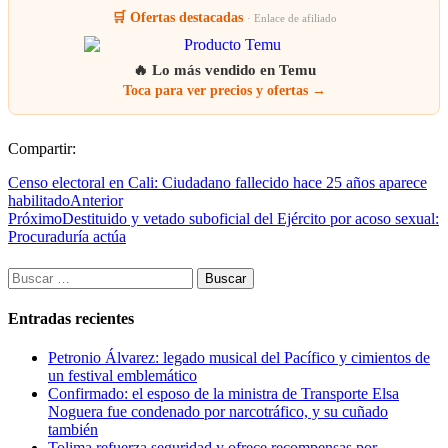
🛒 Ofertas destacadas
· Enlace de afiliado
🔥 Lo más vendido en Temu
Toca para ver precios y ofertas →
Compartir:
Censo electoral en Cali: Ciudadano fallecido hace 25 años aparece
habilitado
Anterior
Próximo
Destituido y vetado suboficial del Ejército por acoso sexual:
Procuraduría actúa
Buscar:
Entradas recientes
Petronio Álvarez: legado musical del Pacífico y cimientos de
un festival emblemático
Confirmado: el esposo de la ministra de Transporte Elsa
Noguera fue condenado por narcotráfico, y su cuñado
también
Tolima refuerza seguridad y ofrece recompensas por