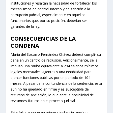
la presencia de economías ilegales han configurado un
escenario propicio para este tipo de situaciones
judiciales, donde el poder del crimen organizado intenta
subvertir los sistemas de justicia.
La condena de la exfiscal Fernández Chávez no es un
hecho aislado, sino un reflejo de los desafíos que
enfrenta el Estado colombiano para consolidar su
presencia y garantizar la legalidad en territorios
altamente afectados por el conflicto y la criminalidad.
Estos casos erosionan la confianza pública en las
instituciones y resaltan la necesidad de fortalecer los
mecanismos de control interno y de sanción a la
corrupción judicial, especialmente en aquellos
funcionarios que, por su posición, deberían ser
garantes de la ley.
CONSECUENCIAS DE LA
CONDENA