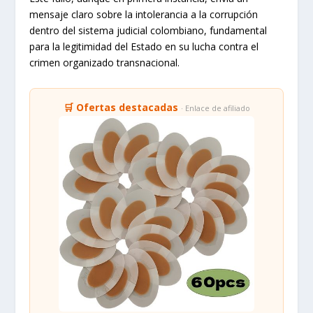
María del Socorro Fernández Chávez deberá cumplir su
pena en un centro de reclusión. Adicionalmente, se le
impuso una multa equivalente a 294 salarios mínimos
legales mensuales vigentes y una inhabilidad para
ejercer funciones públicas por un periodo de 104
meses. A pesar de la contundencia de la sentencia, esta
aún no ha quedado en firme y es susceptible de
recursos de apelación, lo que abre la posibilidad de
revisiones futuras en el proceso judicial.
Este fallo, aunque en primera instancia, envía un
mensaje claro sobre la intolerancia a la corrupción
dentro del sistema judicial colombiano, fundamental
para la legitimidad del Estado en su lucha contra el
crimen organizado transnacional.
🛒 Ofertas destacadas
· Enlace de afiliado