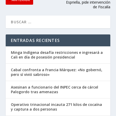
COMPARTIR:
PRÓXIMO
Aerocivil suspende vuelos
en Popayán por ceniza
volcánica del Puracé
Cepeda denuncia posible
autoatentado de De la
ANTERIOR
Espriella, pide intervención
de Fiscalía
ENTRADAS RECIENTES