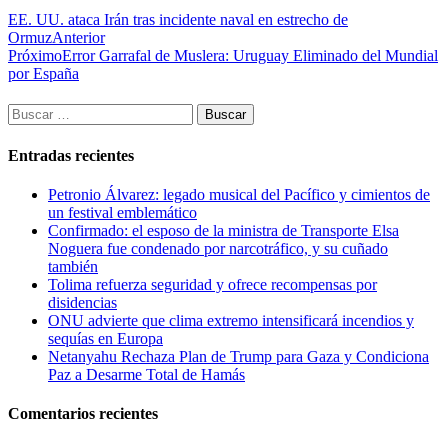
EE. UU. ataca Irán tras incidente naval en estrecho de
Ormuz
Anterior
Próximo
Error Garrafal de Muslera: Uruguay Eliminado del Mundial
por España
Buscar:
Entradas recientes
Petronio Álvarez: legado musical del Pacífico y cimientos de
un festival emblemático
Confirmado: el esposo de la ministra de Transporte Elsa
Noguera fue condenado por narcotráfico, y su cuñado
también
Tolima refuerza seguridad y ofrece recompensas por
disidencias
ONU advierte que clima extremo intensificará incendios y
sequías en Europa
Netanyahu Rechaza Plan de Trump para Gaza y Condiciona
Paz a Desarme Total de Hamás
Comentarios recientes