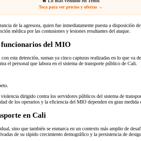
🔥 Lo más vendido en Temu
Toca para ver precios y ofertas →
grancia de la agresora, quien fue inmediatamente puesta a disposición de 
ción médica por las contusiones y lesiones resultantes del ataque.
a funcionarios del MIO
 con esta detención, suman ya cinco capturas realizadas en lo que va d
tra el personal que labora en el sistema de transporte público de Cali.
peto.
 violencia dirigido contra los servidores públicos del sistema de transp
ridad de los operarios y la eficiencia del MIO dependen en gran medida
nsporte en Cali
dividual, sino que también se enmarca en un contexto más amplio de desaf
erivadas de su rápido crecimiento demográfico y la persistencia de desi