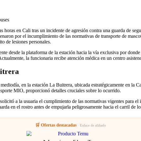
mas horas en Cali tras un incidente de agresión contra una guarda de s
adenaron por el incumplimiento de las normativas de transporte de masco
ito de lesiones personales.
 desde la plataforma de la estación hacia la vía exclusiva por donde tra
ctualmente, la funcionaria recibe atención médica en un centro asistenci
itrera
 mediodía, en la estación La Buitrera, ubicada estratégicamente en la Cal
ansporte MIO, proporcionó detalles cruciales sobre lo ocurrido.
icitó a la usuaria el cumplimiento de las normativas vigentes para el in
rda en el rostro antes de empujarla peligrosamente hacia el carril de lo
🛒 Ofertas destacadas
· Enlace de afiliado