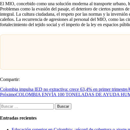
El MIO, concebido como una solución moderna al transporte urbano, ha s
Problemas como la evasión del pasaje, el deterioro de ciertos puntos de 
integral. La cultura ciudadana, el respeto por las normas y la inversión
caleños. La recurrencia de agresiones al personal del MIO, como las ci
fortalecimiento del tejido social y el imperio de la ley en espacios públi
Compartir:
Colombia impulsa IED no extractiva: crece 63,4% en primer trimestre
A
Próximo
COLOMBIA ENVÍA 100 TONELADAS DE AYUDA HU
Buscar:
Entradas recientes
Educación superior en Colombia: ¿récord de cobertura o ajuste 