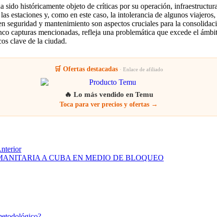
ido históricamente objeto de críticas por su operación, infraestructura
las estaciones y, como en este caso, la intolerancia de algunos viajeros
 en seguridad y mantenimiento son aspectos cruciales para la consolidaci
nco capturas mencionadas, refleja una problemática que excede el ámbit
cos clave de la ciudad.
🛒 Ofertas destacadas
· Enlace de afiliado
🔥 Lo más vendido en Temu
Toca para ver precios y ofertas →
nterior
MANITARIA A CUBA EN MEDIO DE BLOQUEO
metodológico?