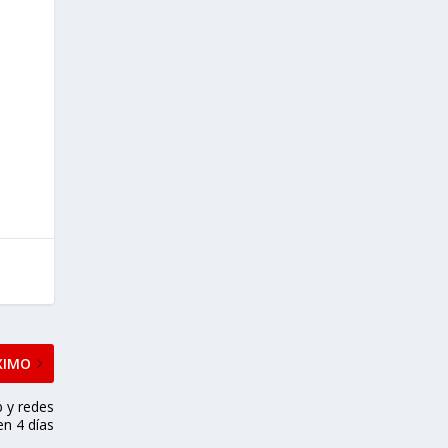
XIMO
b y redes
en 4 días