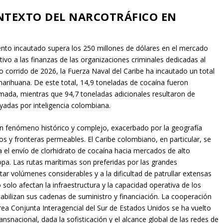
NTEXTO DEL NARCOTRÁFICO EN
ento incautado supera los 250 millones de dólares en el mercado
ativo a las finanzas de las organizaciones criminales dedicadas al
lo corrido de 2026, la Fuerza Naval del Caribe ha incautado un total
arihuana. De este total, 14,9 toneladas de cocaína fueron
ada, mientras que 94,7 toneladas adicionales resultaron de
yadas por inteligencia colombiana.
un fenómeno histórico y complejo, exacerbado por la geografía
s y fronteras permeables. El Caribe colombiano, en particular, se
 el envío de clorhidrato de cocaína hacia mercados de alto
a. Las rutas marítimas son preferidas por las grandes
ar volúmenes considerables y a la dificultad de patrullar extensas
olo afectan la infraestructura y la capacidad operativa de los
abilizan sus cadenas de suministro y financiación. La cooperación
ea Conjunta Interagencial del Sur de Estados Unidos se ha vuelto
nsnacional, dada la sofisticación y el alcance global de las redes de