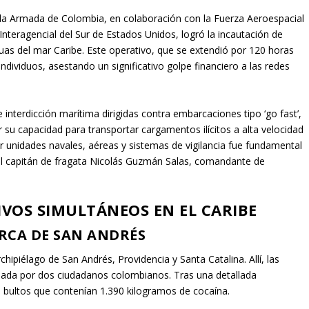
la Armada de Colombia, en colaboración con la Fuerza Aeroespacial
nteragencial del Sur de Estados Unidos, logró la incautación de
uas del mar Caribe. Este operativo, que se extendió por 120 horas
ndividuos, asestando un significativo golpe financiero a las redes
 interdicción marítima dirigidas contra embarcaciones tipo ‘go fast’,
 su capacidad para transportar cargamentos ilícitos a alta velocidad
 unidades navales, aéreas y sistemas de vigilancia fue fundamental
del capitán de fragata Nicolás Guzmán Salas, comandante de
IVOS SIMULTÁNEOS EN EL CARIBE
RCA DE SAN ANDRÉS
hipiélago de San Andrés, Providencia y Santa Catalina. Allí, las
ulada por dos ciudadanos colombianos. Tras una detallada
 bultos que contenían 1.390 kilogramos de cocaína.