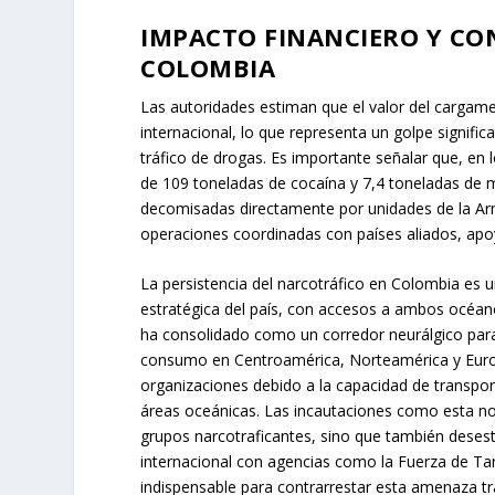
IMPACTO FINANCIERO Y CO
COLOMBIA
Las autoridades estiman que el valor del cargam
internacional, lo que representa un golpe signific
tráfico de drogas. Es importante señalar que, en 
de 109 toneladas de cocaína y 7,4 toneladas de m
decomisadas directamente por unidades de la Arm
operaciones coordinadas con países aliados, apo
La persistencia del narcotráfico en Colombia es 
estratégica del país, con accesos a ambos océano
ha consolidado como un corredor neurálgico para
consumo en Centroamérica, Norteamérica y Europ
organizaciones debido a la capacidad de transport
áreas oceánicas. Las incautaciones como esta no s
grupos narcotraficantes, sino que también desest
internacional con agencias como la Fuerza de Tar
indispensable para contrarrestar esta amenaza tra