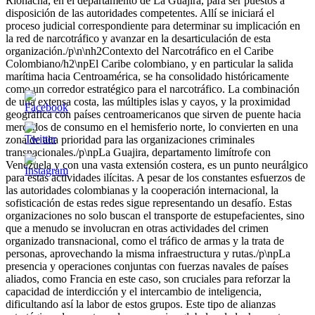
Riohacha, en el departamento de La Guajira, para ser puestos a
disposición de las autoridades competentes. Allí se iniciará el
proceso judicial correspondiente para determinar su implicación en
la red de narcotráfico y avanzar en la desarticulación de esta
organización./p\n\nh2Contexto del Narcotráfico en el Caribe
Colombiano/h2\npEl Caribe colombiano, y en particular la salida
marítima hacia Centroamérica, se ha consolidado históricamente
como un corredor estratégico para el narcotráfico. La combinación
de una extensa costa, las múltiples islas y cayos, y la proximidad
geográfica con países centroamericanos que sirven de puente hacia
mercados de consumo en el hemisferio norte, lo convierten en una
zona de alta prioridad para las organizaciones criminales
transnacionales./p\npLa Guajira, departamento limítrofe con
Venezuela y con una vasta extensión costera, es un punto neurálgico
para estas actividades ilícitas. A pesar de los constantes esfuerzos de
las autoridades colombianas y la cooperación internacional, la
sofisticación de estas redes sigue representando un desafío. Estas
organizaciones no solo buscan el transporte de estupefacientes, sino
que a menudo se involucran en otras actividades del crimen
organizado transnacional, como el tráfico de armas y la trata de
personas, aprovechando la misma infraestructura y rutas./p\npLa
presencia y operaciones conjuntas con fuerzas navales de países
aliados, como Francia en este caso, son cruciales para reforzar la
capacidad de interdicción y el intercambio de inteligencia,
dificultando así la labor de estos grupos. Este tipo de alianzas