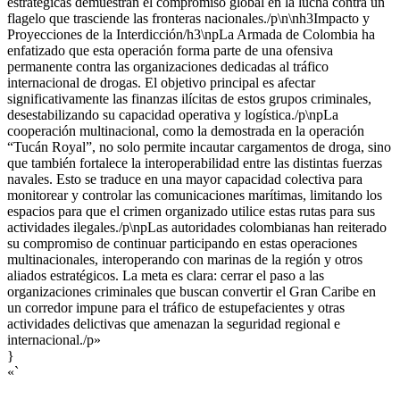
estratégicas demuestran el compromiso global en la lucha contra un
flagelo que trasciende las fronteras nacionales./p\n\nh3Impacto y
Proyecciones de la Interdicción/h3\npLa Armada de Colombia ha
enfatizado que esta operación forma parte de una ofensiva
permanente contra las organizaciones dedicadas al tráfico
internacional de drogas. El objetivo principal es afectar
significativamente las finanzas ilícitas de estos grupos criminales,
desestabilizando su capacidad operativa y logística./p\npLa
cooperación multinacional, como la demostrada en la operación
“Tucán Royal”, no solo permite incautar cargamentos de droga, sino
que también fortalece la interoperabilidad entre las distintas fuerzas
navales. Esto se traduce en una mayor capacidad colectiva para
monitorear y controlar las comunicaciones marítimas, limitando los
espacios para que el crimen organizado utilice estas rutas para sus
actividades ilegales./p\npLas autoridades colombianas han reiterado
su compromiso de continuar participando en estas operaciones
multinacionales, interoperando con marinas de la región y otros
aliados estratégicos. La meta es clara: cerrar el paso a las
organizaciones criminales que buscan convertir el Gran Caribe en
un corredor impune para el tráfico de estupefacientes y otras
actividades delictivas que amenazan la seguridad regional e
internacional./p»
}
«`